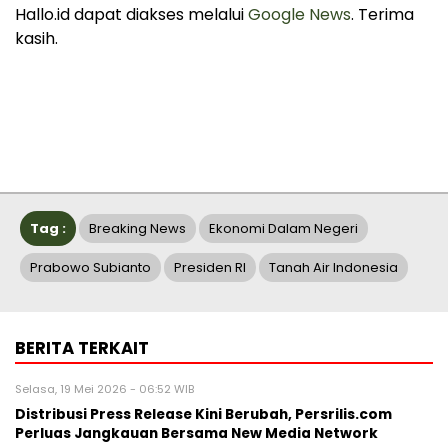
Hallo.id dapat diakses melalui
Google News
. Terima
kasih.
Tag :
Breaking News
Ekonomi Dalam Negeri
Prabowo Subianto
Presiden RI
Tanah Air Indonesia
BERITA TERKAIT
Selasa, 19 Mei 2026 - 06:52 WIB
Distribusi Press Release Kini Berubah, Persrilis.com
Perluas Jangkauan Bersama New Media Network