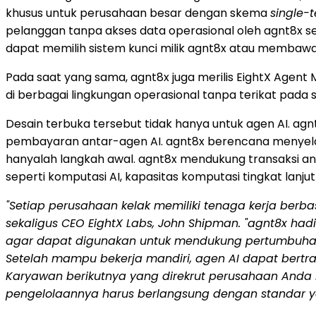
khusus untuk perusahaan besar dengan skema
single-
pelanggan tanpa akses data operasional oleh agnt8x se
dapat memilih sistem kunci milik agnt8x atau membawa k
Pada saat yang sama, agnt8x juga merilis EightX Agent M
di berbagai lingkungan operasional tanpa terikat pada 
Desain terbuka tersebut tidak hanya untuk agen AI. a
pembayaran antar-agen AI. agnt8x berencana menyelar
hanyalah langkah awal. agnt8x mendukung transaksi anta
seperti komputasi AI, kapasitas komputasi tingkat lanju
"Setiap perusahaan kelak memiliki tenaga kerja berba
sekaligus CEO EightX Labs, John Shipman. "agnt8x h
agar dapat digunakan untuk mendukung pertumbuhan b
Setelah mampu bekerja mandiri, agen AI dapat bertran
Karyawan berikutnya yang direkrut perusahaan Anda
pengelolaannya harus berlangsung dengan standar ya