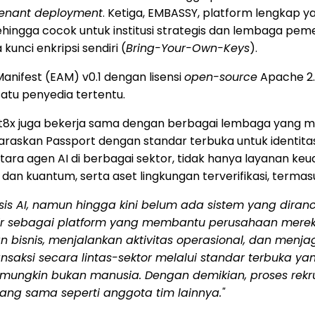
tenant deployment
. Ketiga, EMBASSY, platform lengkap ya
hingga cocok untuk institusi strategis dan lembaga peme
unci enkripsi sendiri (
Bring-Your-Own-Keys
).
anifest (EAM) v0.1 dengan lisensi
open-source
Apache 2.0
satu penyedia tertentu.
gnt8x juga bekerja sama dengan berbagai lembaga yang 
askan Passport dengan standar terbuka untuk identitas
ra agen AI di berbagai sektor, tidak hanya layanan keua
t dan kuantum, serta aset lingkungan terverifikasi, term
sis AI, namun hingga kini belum ada sistem yang diranc
adir sebagai platform yang membantu perusahaan merek
isnis, menjalankan aktivitas operasional, dan menja
saksi secara lintas-sektor melalui standar terbuka yan
 mungkin bukan manusia. Dengan demikian, proses rek
ng sama seperti anggota tim lainnya."