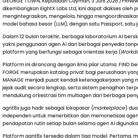
GEORGE TOWN, Kepulauan Cayman, 3 Juni 2026 /PRNewsw
dikembangkan EightX Labs Ltd, kini dapat diakses oleh 
mengintegrasikan, mengelola, hingga mengoordinasikan
model bahasa besar (LLM), dengan satu Passport, satu je
Dalam 12 bulan terakhir, berbagai laboratorium AI ber
yakni penggunaan agen AI dari berbagai penyedia tanp
platform yang berfungsi sebagai orientasi kerja (
Workd
Platform ini dirancang dengan lima pilar utama. FIND 
FORGE merupakan katalog privat bagi perusahaan yang i
MANAGE menjadi pusat kendali ketenagakerjaan yang m
jejak audit secara lengkap, serta sistem penagihan ter
mendukung orkestrasi tim multiagen dari berbagai peny
agnt8x juga hadir sebagai lokapasar (
marketplace
) dua
independen untuk menerbitkan dan memonetisasi agen A
pendapatan rutin setiap bulan selama agen AI digunakan
Platform agnt8x tersedia dalam tiga model. Pertama, 