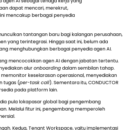
 agen AI sebagai tenaga kerja yang
ahaan dapat mencari, merekrut,
 ini mencakup berbagai penyedia
emunculkan tantangan baru bagi kalangan perusahaan,
n yang terintegrasi. Hingga saat ini, belum ada
l yang menghubungkan berbagai penyedia agen AI.
i yang mencocokkan agen AI dengan jabatan tertentu.
nyediakan alur
onboarding
dalam sembilan tahap.
, memonitor keselarasan operasional, menyediakan
n tugas (
per-task call
). Sementara itu, CONDUCTOR
sedia pada platform lain.
edia pula lokapasar global bagi pengembang
an. Melalui fitur ini, pengembang memperoleh
ersial.
ngah. Kedua, Tenant Workspace, yaitu implementasi