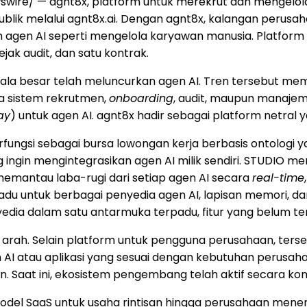
ire/ — agnt8x, platform untuk merekrut dan mengelola
publik melalui agnt8x.ai. Dengan agnt8x, kalangan perus
 agen AI seperti mengelola karyawan manusia. Platform
jak audit, dan satu kontrak.
skala besar telah meluncurkan agen AI. Tren tersebut m
a sistem rekrutmen,
onboarding
, audit, maupun manajeme
ay
) untuk agen AI. agnt8x hadir sebagai platform netra
berfungsi sebagai bursa lowongan kerja berbasis ontolog
ngin mengintegrasikan agen AI milik sendiri. STUDIO me
emantau laba-rugi dari setiap agen AI secara
real-time
padu untuk berbagai penyedia agen AI, lapisan memori, da
edia dalam satu antarmuka terpadu, fitur yang belum ter
 arah. Selain platform untuk pengguna perusahaan, ters
I atau aplikasi yang sesuai dengan kebutuhan perusaha
. Saat ini, ekosistem pengembang telah aktif secara kom
model SaaS untuk usaha rintisan hingga perusahaan mene