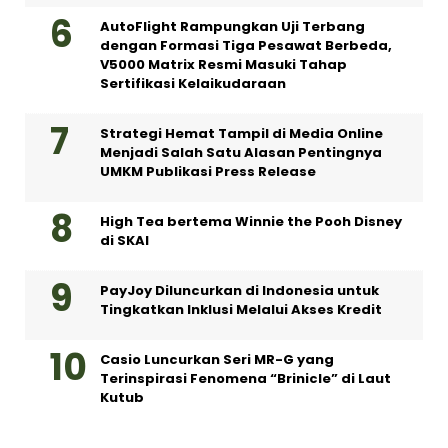
AutoFlight Rampungkan Uji Terbang
dengan Formasi Tiga Pesawat Berbeda,
V5000 Matrix Resmi Masuki Tahap
Sertifikasi Kelaikudaraan
Strategi Hemat Tampil di Media Online
Menjadi Salah Satu Alasan Pentingnya
UMKM Publikasi Press Release
High Tea bertema Winnie the Pooh Disney
di SKAI
PayJoy Diluncurkan di Indonesia untuk
Tingkatkan Inklusi Melalui Akses Kredit
Casio Luncurkan Seri MR-G yang
Terinspirasi Fenomena “Brinicle” di Laut
Kutub