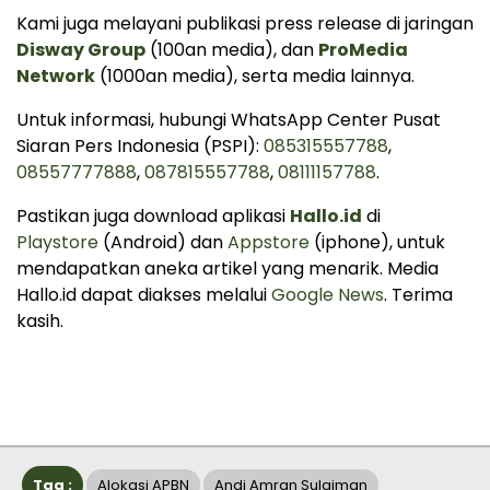
Kami juga melayani publikasi press release di jaringan
Disway Group
(100an media), dan
ProMedia
Network
(1000an media), serta media lainnya.
Untuk informasi, hubungi WhatsApp Center Pusat
Siaran Pers Indonesia (PSPI):
085315557788
,
08557777888
,
087815557788
,
08111157788
.
Pastikan juga download aplikasi
Hallo.id
di
Playstore
(Android) dan
Appstore
(iphone), untuk
mendapatkan aneka artikel yang menarik. Media
Hallo.id dapat diakses melalui
Google News
. Terima
kasih.
Tag :
Alokasi APBN
Andi Amran Sulaiman