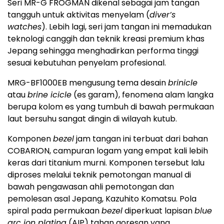
Seri MR-G FROGMAN dikenal sebagai jam tangan
tangguh untuk aktivitas menyelam (
diver’s
watches
). Lebih lagi, seri jam tangan ini memadukan
teknologi canggih dan teknik kreasi premium khas
Jepang sehingga menghadirkan performa tinggi
sesuai kebutuhan penyelam profesional.
MRG-BF1000EB mengusung tema desain
brinicle
atau
brine icicle
(es garam), fenomena alam langka
berupa kolom es yang tumbuh di bawah permukaan
laut bersuhu sangat dingin di wilayah kutub.
Komponen
bezel
jam tangan ini terbuat dari bahan
COBARION, campuran logam yang empat kali lebih
keras dari titanium murni. Komponen tersebut lalu
diproses melalui teknik pemotongan manual di
bawah pengawasan ahli pemotongan dan
pemolesan asal Jepang, Kazuhito Komatsu. Pola
spiral pada permukaan
bezel
diperkuat lapisan
blue
arc ion plating
(AIP) tahan goresan yang