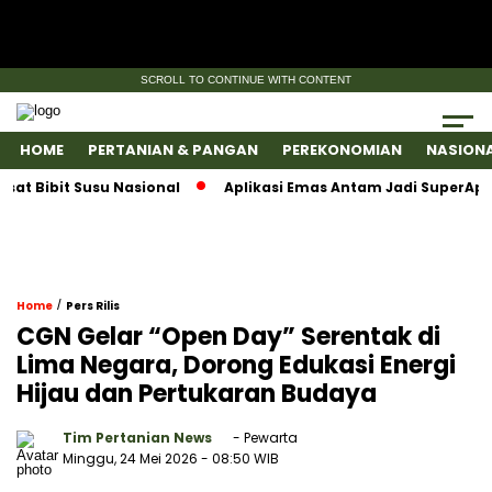
SCROLL TO CONTINUE WITH CONTENT
HOME
PERTANIAN & PANGAN
PEREKONOMIAN
NASION
ibit Susu Nasional
Aplikasi Emas Antam Jadi SuperApps, S
/
Home
Pers Rilis
CGN Gelar “Open Day” Serentak di
Lima Negara, Dorong Edukasi Energi
Hijau dan Pertukaran Budaya
Tim Pertanian News
- Pewarta
Minggu, 24 Mei 2026
- 08:50 WIB