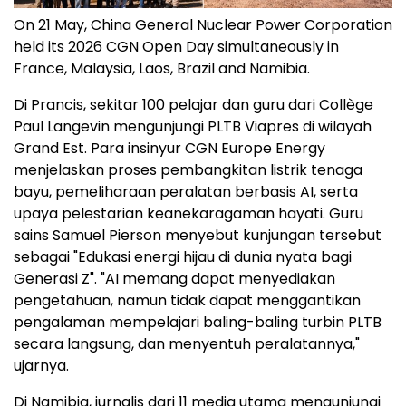
On 21 May, China General Nuclear Power Corporation
held its 2026 CGN Open Day simultaneously in
France, Malaysia, Laos, Brazil and Namibia.
Di Prancis, sekitar 100 pelajar dan guru dari Collège
Paul Langevin mengunjungi PLTB Viapres di wilayah
Grand Est. Para insinyur CGN Europe Energy
menjelaskan proses pembangkitan listrik tenaga
bayu, pemeliharaan peralatan berbasis AI, serta
upaya pelestarian keanekaragaman hayati. Guru
sains Samuel Pierson menyebut kunjungan tersebut
sebagai "Edukasi energi hijau di dunia nyata bagi
Generasi Z". "AI memang dapat menyediakan
pengetahuan, namun tidak dapat menggantikan
pengalaman mempelajari baling-baling turbin PLTB
secara langsung, dan menyentuh peralatannya,"
ujarnya.
Di Namibia, jurnalis dari 11 media utama mengunjungi