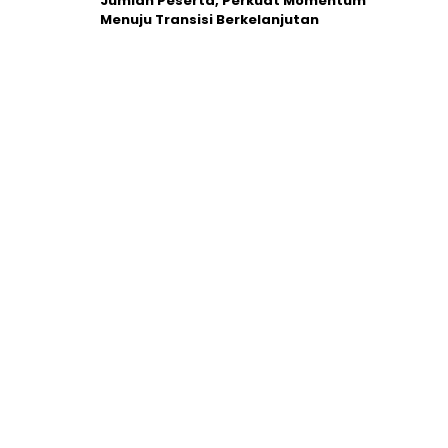
Jumlah Peserta, Perkuat Momentum
Menuju Transisi Berkelanjutan