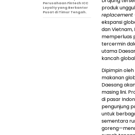
Di ajang ter
Perusahaan Fintech ICC
produk unggu
Loyalty yang Berkantor
Pusat di Timur Tengah.
replacement
ekspansi glob
dan Vietnam, 
memperluas pe
tercermin da
utama Daesan
kancah global
Dipimpin ole
makanan glob
Daesang akan
masing lini. 
di pasar Indo
pengunjung pam
untuk berbagai
sementara ru
goreng—menaw