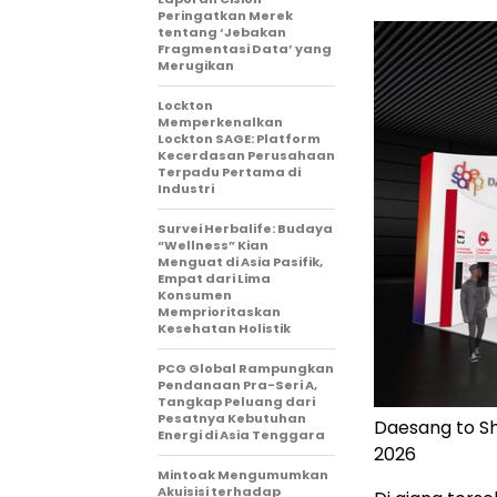
Peringatkan Merek
tentang ‘Jebakan
Fragmentasi Data’ yang
Merugikan
Lockton
Memperkenalkan
Lockton SAGE: Platform
Kecerdasan Perusahaan
Terpadu Pertama di
Industri
Survei Herbalife: Budaya
“Wellness” Kian
Menguat di Asia Pasifik,
Empat dari Lima
Konsumen
Memprioritaskan
Kesehatan Holistik
PCG Global Rampungkan
Pendanaan Pra-Seri A,
Tangkap Peluang dari
Pesatnya Kebutuhan
Daesang to S
Energi di Asia Tenggara
2026
Mintoak Mengumumkan
Akuisisi terhadap