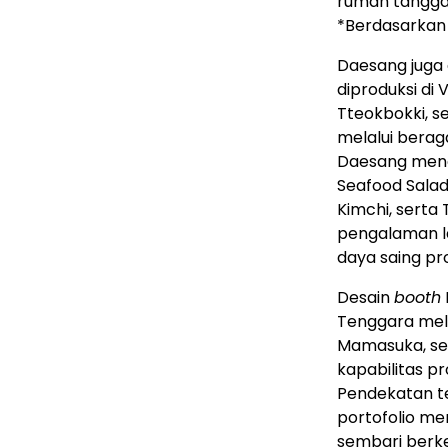
rumah tangga
*Berdasarkan 
Daesang juga
diproduksi di
Tteokbokki, s
melalui berag
Daesang mengg
Seafood Sala
Kimchi, serta 
pengalaman l
daya saing pr
Desain
booth
Tenggara melal
Mamasuka, sek
kapabilitas pro
Pendekatan t
portofolio mer
sembari berk