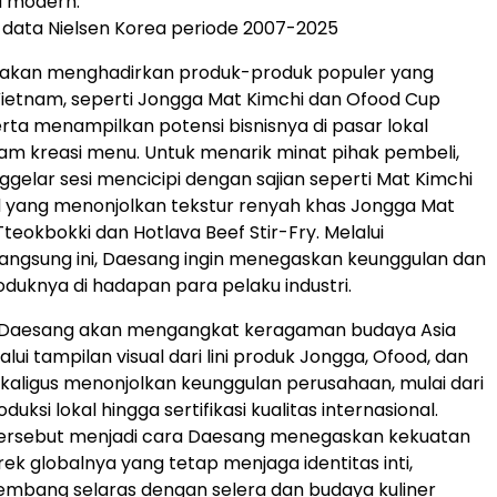
 modern.
data Nielsen Korea periode 2007-2025
 akan menghadirkan produk-produk populer yang
 Vietnam, seperti Jongga Mat Kimchi dan Ofood Cup
erta menampilkan potensi bisnisnya di pasar lokal
am kreasi menu. Untuk menarik minat pihak pembeli,
elar sesi mencicipi dengan sajian seperti Mat Kimchi
d yang menonjolkan tekstur renyah khas Jongga Mat
Tteokbokki dan Hotlava Beef Stir-Fry. Melalui
angsung ini, Daesang ingin menegaskan keunggulan dan
oduknya di hadapan para pelaku industri.
Daesang akan mengangkat keragaman budaya Asia
ui tampilan visual dari lini produk Jongga, Ofood, dan
aligus menonjolkan keunggulan perusahaan, mulai dari
duksi lokal hingga sertifikasi kualitas internasional.
ersebut menjadi cara Daesang menegaskan kekuatan
ek globalnya yang tetap menjaga identitas inti,
embang selaras dengan selera dan budaya kuliner