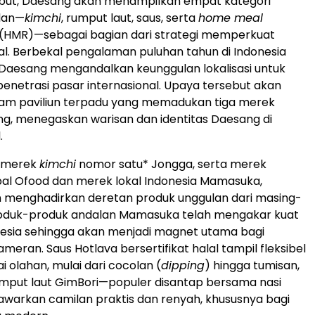
sebut, Daesang akan menampilkan empat kategori
lan—
kimchi
, rumput laut, saus, serta
home meal
(HMR)—sebagai bagian dari strategi memperkuat
al. Berbekal pengalaman puluhan tahun di Indonesia
Daesang mengandalkan keunggulan lokalisasi untuk
netrasi pasar internasional. Upaya tersebut akan
lam paviliun terpadu yang memadukan tiga merek
g, menegaskan warisan dan identitas Daesang di
.
h merek
kimchi
nomor satu* Jongga, serta merek
al Ofood dan merek lokal Indonesia Mamasuka,
 menghadirkan deretan produk unggulan dari masing-
Produk-produk andalan Mamasuka telah mengakar kuat
nesia sehingga akan menjadi magnet utama bagi
eran. Saus Hotlava bersertifikat halal tampil fleksibel
 olahan, mulai dari cocolan (
dipping
) hingga tumisan,
mput laut GimBori—populer disantap bersama nasi
arkan camilan praktis dan renyah, khususnya bagi