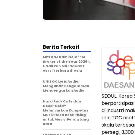
Berita Terkait
Mitrade Raih Gelar “AI
Broker of the Year 2026”,
Hadirkan MitradeGPT
Versi Terbaru di Asia
UNISOC Lyric Audio:
Mengubah Pengalaman
Mendengarkan Audio
SEOUL, Korea 
Hard Rock Cafe dan
berpartisipa
Coca-Cola®
di industri ma
Meluncurkan Kompetisi
Musik Hard Rock Rising
dan TCC asal 
untuk Musisi Pendatang
Baru
skala terbesa
persegi, 3.30
Laporan Cision