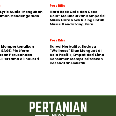
s
Pers Rilis
Lyric Audio: Mengubah
Hard Rock Cafe dan Coca-
aman Mendengarkan
Cola® Meluncurkan Kompetisi
Musik Hard Rock Rising untuk
Musisi Pendatang Baru
s
Pers Rilis
n Memperkenalkan
Survei Herbalife: Budaya
 SAGE: Platform
“Wellness” Kian Menguat di
asan Perusahaan
Asia Pasifik, Empat dari Lima
 Pertama di Industri
Konsumen Memprioritaskan
Kesehatan Holistik