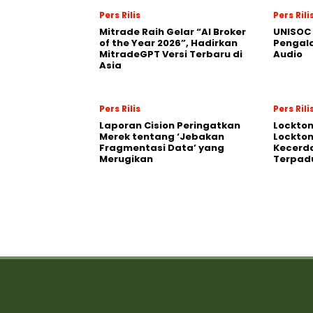
Pers Rilis
Pers Rili
Mitrade Raih Gelar “AI Broker
UNISOC 
of the Year 2026”, Hadirkan
Pengal
MitradeGPT Versi Terbaru di
Audio
Asia
Pers Rilis
Pers Rili
Laporan Cision Peringatkan
Lockto
Merek tentang ‘Jebakan
Lockton
Fragmentasi Data’ yang
Kecerd
Merugikan
Terpadu