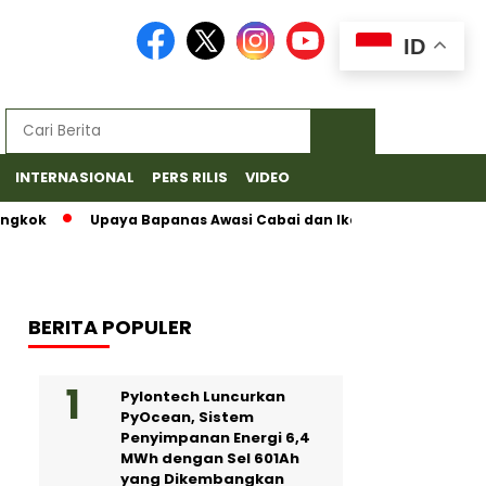
ID
INTERNASIONAL
PERS RILIS
VIDEO
k
Upaya Bapanas Awasi Cabai dan Ikan Asin Demi Jaga Kea
BERITA POPULER
Pylontech Luncurkan
PyOcean, Sistem
Penyimpanan Energi 6,4
MWh dengan Sel 601Ah
yang Dikembangkan