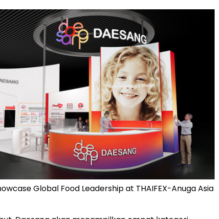
howcase Global Food Leadership at THAIFEX-Anuga Asia