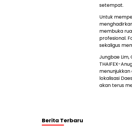
setempat.
Untuk memper
menghadirkan 
membuka ruan
profesional. F
sekaligus mem
Jungbae Lim, 
THAIFEX-Anug
menunjukkan d
lokalisasi Da
akan terus m
Berita Terbaru