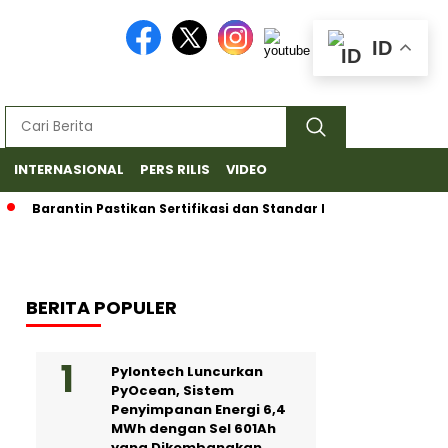
ID
INTERNASIONAL
PERS RILIS
VIDEO
Barantin Pastikan Sertifikasi dan Standar Ketat untuk Ekspor Du
BERITA POPULER
Pylontech Luncurkan
PyOcean, Sistem
Penyimpanan Energi 6,4
MWh dengan Sel 601Ah
yang Dikembangkan