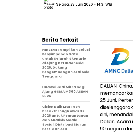
Selasa, 23 Juni 2026
- 14:31 WIB
Berita Terkait
HIKSEMI Tampilkan Solusi
Penyimpanan Data
untuk Seluruh Skenario
di Ajang DTI Indonesia
2026, Dukung
Pengembangan AI di Asia
Tenggara
DALIAN, China
Huawei Jadi Mitra bagi
Ajang GSMA M360 ASEAN
memancarkan v
2026
25 Juni, Per
diselenggarak
Cision Raih MarTech
Breakthrough Awards
sini, menanda
2026 untuk Pemantauan
dan Analisis Media
Dalian. Acara 
Sosial, Distribusi Siaran
90 negara dan
Pers, dan AEO