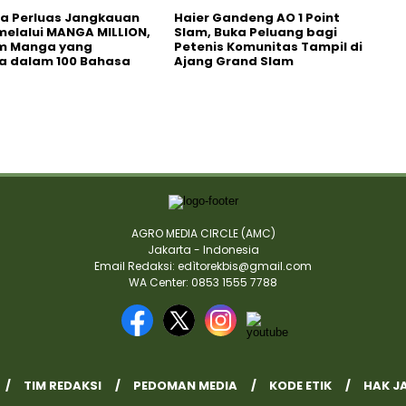
a Perluas Jangkauan
Haier Gandeng AO 1 Point
melalui MANGA MILLION,
Slam, Buka Peluang bagi
rm Manga yang
Petenis Komunitas Tampil di
a dalam 100 Bahasa
Ajang Grand Slam
AGRO MEDIA CIRCLE (AMC)
Jakarta - Indonesia
Email Redaksi: edìtorekbis@gmail.com
WA Center: 0853 1555 7788
TIM REDAKSI
PEDOMAN MEDIA
KODE ETIK
HAK J