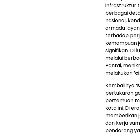
infrastruktur
berbagai deta
nasional, ken
armada layana
terhadap perj
kemampuan jar
signifikan. Di
melalui berbag
Pantai, menik
melakukan
‘c
Kembalinya
‘
pertukaran g
pertemuan me
kota ini. Di e
memberikan j
dan kerja sam
pendorong ya