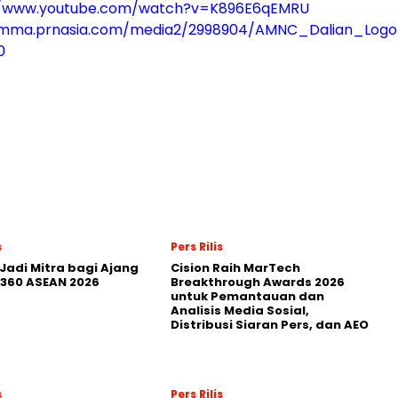
//www.youtube.com/watch?v=K896E6qEMRU
/mma.prnasia.com/media2/2998904/AMNC_Dalian_Logo.
0
s
Pers Rilis
Jadi Mitra bagi Ajang
Cision Raih MarTech
360 ASEAN 2026
Breakthrough Awards 2026
untuk Pemantauan dan
Analisis Media Sosial,
Distribusi Siaran Pers, dan AEO
s
Pers Rilis