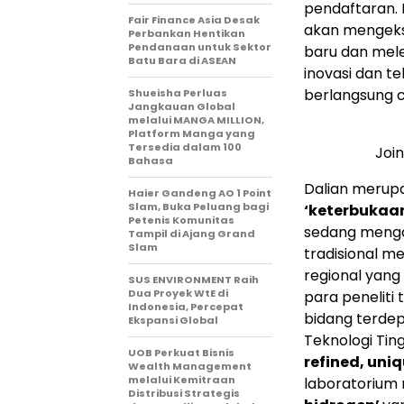
pendaftaran.
Fair Finance Asia Desak
akan mengek
Perbankan Hentikan
Pendanaan untuk Sektor
baru dan mel
Batu Bara di ASEAN
inovasi dan t
berlangsung 
Shueisha Perluas
Jangkauan Global
melalui MANGA MILLION,
Platform Manga yang
Tersedia dalam 100
Joi
Bahasa
Dalian merup
Haier Gandeng AO 1 Point
Slam, Buka Peluang bagi
‘keterbukaan
Petenis Komunitas
sedang mengal
Tampil di Ajang Grand
Slam
tradisional m
regional yang 
SUS ENVIRONMENT Raih
Dua Proyek WtE di
para peneliti
Indonesia, Percepat
bidang terdep
Ekspansi Global
Teknologi Tin
UOB Perkuat Bisnis
refined, uni
Wealth Management
melalui Kemitraan
laboratorium 
Distribusi Strategis