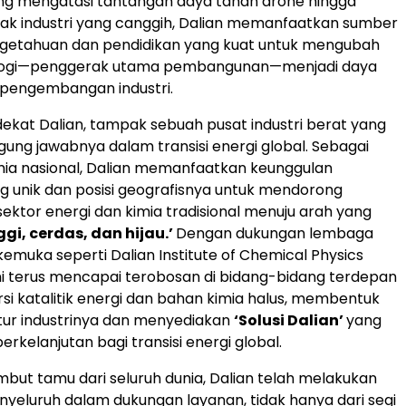
ng mengatasi tantangan daya tahan drone hingga
ak industri yang canggih, Dalian memanfaatkan sumber
ngetahuan dan pendidikan yang kuat untuk mengubah
ologi—penggerak utama pembangunan—menjadi daya
gi pengembangan industri.
 dekat Dalian, tampak sebuah pusat industri berat yang
ung jawabnya dalam transisi energi global. Sebagai
mia nasional, Dalian memanfaatkan keunggulan
ng unik dan posisi geografisnya untuk mendorong
sektor energi dan kimia tradisional menuju arah yang
ggi, cerdas, dan hijau.’
Dengan dukungan lembaga
kemuka seperti Dalian Institute of Chemical Physics
ini terus mencapai terobosan di bidang-bidang terdepan
rsi katalitik energi dan bahan kimia halus, membentuk
tur industrinya dan menyediakan
‘Solusi Dalian’
yang
rkelanjutan bagi transisi energi global.
ut tamu dari seluruh dunia, Dalian telah melakukan
yeluruh dalam dukungan layanan, tidak hanya dari segi