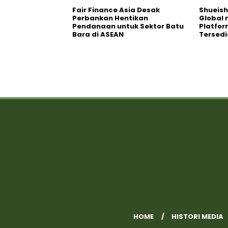
Fair Finance Asia Desak
Shueish
Perbankan Hentikan
Global 
Pendanaan untuk Sektor Batu
Platfo
Bara di ASEAN
Tersedi
HOME
HISTORI MEDIA