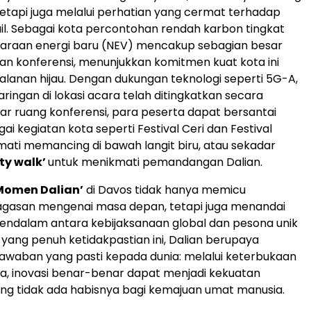
 tetapi juga melalui perhatian yang cermat terhadap
il. Sebagai kota percontohan rendah karbon tingkat
daraan energi baru (NEV) mencakup sebagian besar
n konferensi, menunjukkan komitmen kuat kota ini
alanan hijau. Dengan dukungan teknologi seperti 5G-A,
ingan di lokasi acara telah ditingkatkan secara
 luar ruang konferensi, para peserta dapat bersantai
ai kegiatan kota seperti Festival Ceri dan Festival
mati memancing di bawah langit biru, atau sekadar
ity walk’
untuk menikmati pemandangan Dalian.
Momen Dalian’
di Davos tidak hanya memicu
agasan mengenai masa depan, tetapi juga menandai
ndalam antara kebijaksanaan global dan pesona unik
ra yang penuh ketidakpastian ini, Dalian berupaya
awaban yang pasti kepada dunia: melalui keterbukaan
a, inovasi benar-benar dapat menjadi kekuatan
ng tidak ada habisnya bagi kemajuan umat manusia.