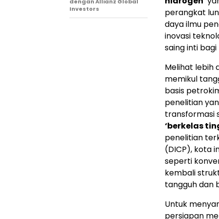
hidrogen’
ya
dengan Allianz Global
Investors
perangkat lun
daya ilmu pe
inovasi tekn
saing inti ba
Melihat lebih
memikul tangg
basis petroki
penelitian ya
transformasi 
‘berkelas tin
penelitian ter
(DICP), kota 
seperti konve
kembali struk
tangguh dan be
Untuk menyamb
persiapan men