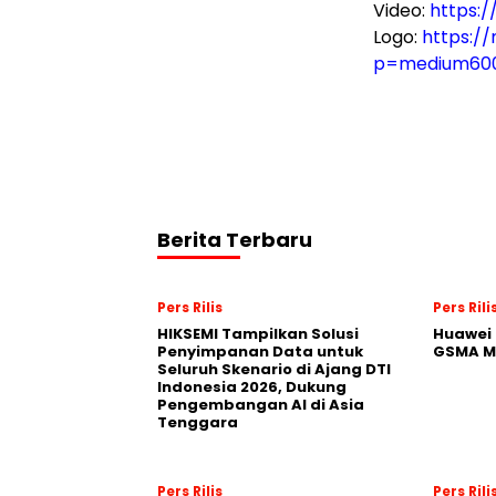
Video:
https:
Logo:
https:/
p=medium60
Berita Terbaru
Pers Rilis
Pers Rili
HIKSEMI Tampilkan Solusi
Huawei 
Penyimpanan Data untuk
GSMA M
Seluruh Skenario di Ajang DTI
Indonesia 2026, Dukung
Pengembangan AI di Asia
Tenggara
Pers Rilis
Pers Rili