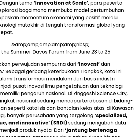
 Dengan tema
‘Innovation at Scale’
, para peserta
splorasi bagaimana membuka model pertumbuhan
epaskan momentum ekonomi yang positif melalui
eknologi mutakhir di tengah transformasi global yang
cepat.
&amp;amp;amp;amp;amp;nbsp;
n the Summer Davos Forum from June 23 to 25
akan perwujudan sempurna dari
‘inovasi’
dan
.’
Sebagai gerbang keterbukaan Tiongkok, kota ini
ami transformasi mendalam dari basis industri
enjadi pusat inovasi ilmu pengetahuan dan teknologi
memiliki pengaruh nasional. Di Yinggeshi Science City,
 tingkat nasional sedang mencapai terobosan di bidang-
an seperti katalisis dan bantalan kelas atas; di Kawasan
ggi, banyak perusahaan yang tergolong
‘specialized,
que, and innovative’ (SRDI)
sedang mengubah data
menjadi produk nyata. Dari
‘jantung bertenaga