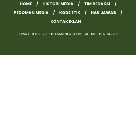
HOME
HISTORI MEDIA
TIM REDAKSI
PEDOMAN MEDIA
KODE ETIK
HAK JAWAB
KONTAK IKLAN
COPYRIGHT © 2026 PERTANIANNEWS.COM - ALL RIGHTS RESERVED