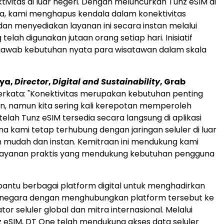
tivitas di luar negeri. Dengan meluncurkan Tunz eSIM di
a, kami menghapus kendala dalam konektivitas
 dan menyediakan layanan ini secara instan melalui
telah digunakan jutaan orang setiap hari. Inisiatif
jawab kebutuhan nyata para wisatawan dalam skala
ya,
Director
,
Digital and Sustainability
, Grab
rkata: "Konektivitas merupakan kebutuhan penting
n, namun kita sering kali kerepotan memperoleh
etelah Tunz eSIM tersedia secara langsung di aplikasi
a kami tetap terhubung dengan jaringan seluler di luar
 mudah dan instan. Kemitraan ini mendukung kami
ayanan praktis yang mendukung kebutuhan pengguna
ntu berbagai platform digital untuk menghadirkan
asnegara dengan menghubungkan platform tersebut ke
tor seluler global dan mitra internasional. Melalui
z eSIM, DT One telah mendukung akses data seluler