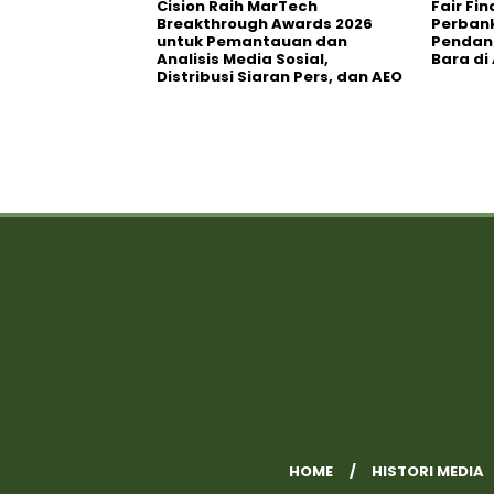
Cision Raih MarTech
Fair Fi
Breakthrough Awards 2026
Perban
untuk Pemantauan dan
Pendana
Analisis Media Sosial,
Bara di
Distribusi Siaran Pers, dan AEO
HOME
HISTORI MEDIA