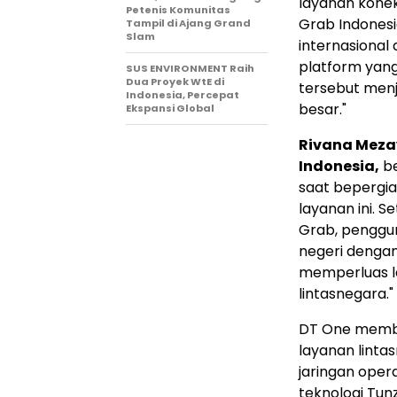
layanan konek
Petenis Komunitas
Grab Indonesi
Tampil di Ajang Grand
Slam
internasional
platform yang 
SUS ENVIRONMENT Raih
Dua Proyek WtE di
tersebut men
Indonesia, Percepat
besar."
Ekspansi Global
Rivana Meza
Indonesia,
be
saat bepergia
layanan ini. S
Grab, penggun
negeri dengan
memperluas l
lintasnegara."
DT One memba
layanan lint
jaringan opera
teknologi Tun