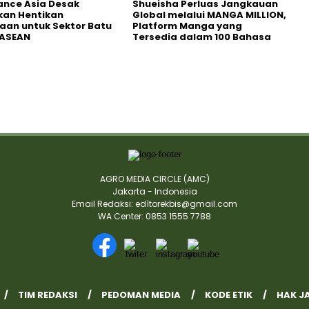
nance Asia Desak
Shueisha Perluas Jangkauan
kan Hentikan
Global melalui MANGA MILLION,
an untuk Sektor Batu
Platform Manga yang
 ASEAN
Tersedia dalam 100 Bahasa
AGRO MEDIA CIRCLE (AMC)
Jakarta - Indonesia
Email Redaksi: edìtorekbis@gmail.com
WA Center: 0853 1555 7788
TIM REDAKSI
PEDOMAN MEDIA
KODE ETIK
HAK J