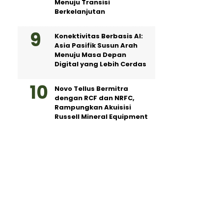
Menuju Transisi
Berkelanjutan
Konektivitas Berbasis AI:
Asia Pasifik Susun Arah
Menuju Masa Depan
Digital yang Lebih Cerdas
Novo Tellus Bermitra
dengan RCF dan NRFC,
Rampungkan Akuisisi
Russell Mineral Equipment