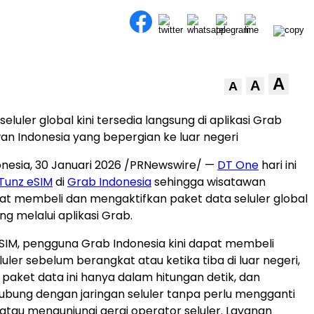
A
A
A
eluler global kini tersedia langsung di aplikasi Grab
an Indonesia yang bepergian ke luar negeri
onesia
,
30 Januari 2026
/PRNewswire/ —
DT One
hari ini
Tunz eSIM
di
Grab Indonesia
sehingga wisatawan
at membeli dan mengaktifkan paket data seluler global
g melalui aplikasi Grab.
eSIM, pengguna Grab Indonesia kini dapat membeli
uler sebelum berangkat atau ketika tiba di luar negeri,
paket data ini hanya dalam hitungan detik, dan
ubung dengan jaringan seluler tanpa perlu mengganti
k atau mengunjungi gerai operator seluler. Layanan