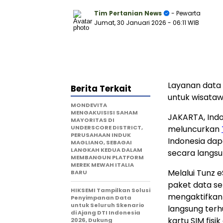
Tim Pertanian News
- Pewarta
Jumat, 30 Januari 2026
- 06:11 WIB
Layanan data s
Berita Terkait
untuk wisataw
MONDEVITA
MENGAKUISISI SAHAM
JAKARTA, Ind
MAYORITAS DI
UNDERSCORE DISTRICT,
meluncurkan
PERUSAHAAN INDUK
Indonesia dap
MAGLIANO, SEBAGAI
LANGKAH KEDUA DALAM
secara langsun
MEMBANGUN PLATFORM
MEREK MEWAH ITALIA
Melalui Tunz 
BARU
paket data sel
HIKSEMI Tampilkan Solusi
mengaktifkan 
Penyimpanan Data
untuk Seluruh Skenario
langsung terh
di Ajang DTI Indonesia
kartu SIM fisi
2026, Dukung