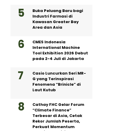
Buka Peluang Baru bagi
Industri Farmasi di
Kawasan Greater Bay
Area dan Asia
CMES Indonesia
International Machine
Tool Exhibition 2026 Debut
pada 2-4 Juli di Jakarta
Casio Luncurkan Seri MR-
G yang Terinspirasi
Fenomena “Brinicle” di
Laut Kutub
Cathay FHC Gelar Forum
“Climate Finance”
Terbesar di Asia, Cetak
Rekor Jumlah Peserta,
Perkuat Momentum