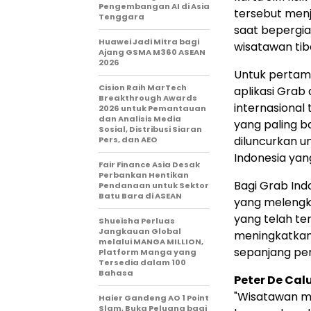
Pengembangan AI di Asia
tersebut menj
Tenggara
saat bepergia
Huawei Jadi Mitra bagi
wisatawan tiba
Ajang GSMA M360 ASEAN
2026
Untuk pertama
Cision Raih MarTech
aplikasi Grab 
Breakthrough Awards
internasional 
2026 untuk Pemantauan
dan Analisis Media
yang paling b
Sosial, Distribusi Siaran
diluncurkan u
Pers, dan AEO
Indonesia yan
Fair Finance Asia Desak
Perbankan Hentikan
Bagi Grab Indo
Pendanaan untuk Sektor
Batu Bara di ASEAN
yang melengka
yang telah ter
Shueisha Perluas
Jangkauan Global
meningkatkan
melalui MANGA MILLION,
sepanjang per
Platform Manga yang
Tersedia dalam 100
Bahasa
Peter De Cal
"Wisatawan ma
Haier Gandeng AO 1 Point
Slam, Buka Peluang bagi