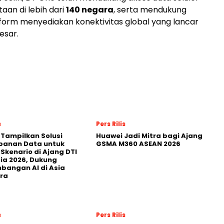
aan di lebih dari
140 negara
, serta mendukung
form menyediakan konektivitas global yang lancar
esar.
s
Pers Rilis
 Tampilkan Solusi
Huawei Jadi Mitra bagi Ajang
panan Data untuk
GSMA M360 ASEAN 2026
 Skenario di Ajang DTI
ia 2026, Dukung
angan AI di Asia
ra
s
Pers Rilis