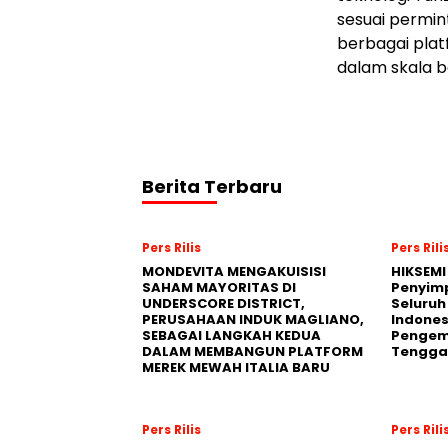
sesuai permint
berbagai plat
dalam skala b
Berita Terbaru
Pers Rilis
Pers Rili
MONDEVITA MENGAKUISISI
HIKSEMI
SAHAM MAYORITAS DI
Penyim
UNDERSCORE DISTRICT,
Seluruh
PERUSAHAAN INDUK MAGLIANO,
Indones
SEBAGAI LANGKAH KEDUA
Pengemb
DALAM MEMBANGUN PLATFORM
Tengga
MEREK MEWAH ITALIA BARU
Pers Rilis
Pers Rili