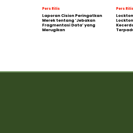
Pers Rilis
Pers Rili
Laporan Cision Peringatkan
Lockto
Merek tentang ‘Jebakan
Lockton
Fragmentasi Data’ yang
Kecerd
Merugikan
Terpadu