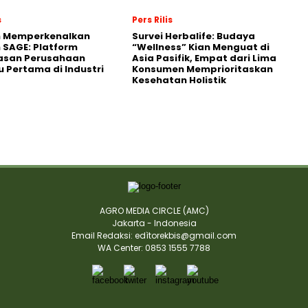
s
Pers Rilis
n Memperkenalkan
Survei Herbalife: Budaya
 SAGE: Platform
“Wellness” Kian Menguat di
asan Perusahaan
Asia Pasifik, Empat dari Lima
 Pertama di Industri
Konsumen Memprioritaskan
Kesehatan Holistik
AGRO MEDIA CIRCLE (AMC)
Jakarta - Indonesia
Email Redaksi: edìtorekbis@gmail.com
WA Center: 0853 1555 7788