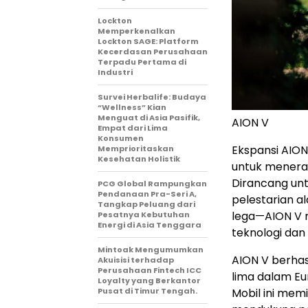
Lockton
Memperkenalkan
Lockton SAGE: Platform
Kecerdasan Perusahaan
Terpadu Pertama di
Industri
Survei Herbalife: Budaya
“Wellness” Kian
Menguat di Asia Pasifik,
AION V
Empat dari Lima
Konsumen
Ekspansi AION
Memprioritaskan
Kesehatan Holistik
untuk menera
Dirancang un
PCG Global Rampungkan
Pendanaan Pra-Seri A,
pelestarian a
Tangkap Peluang dari
lega—AION V 
Pesatnya Kebutuhan
Energi di Asia Tenggara
teknologi dan
Mintoak Mengumumkan
AION V berhas
Akuisisi terhadap
Perusahaan Fintech ICC
lima dalam Eu
Loyalty yang Berkantor
Pusat di Timur Tengah.
Mobil ini memi