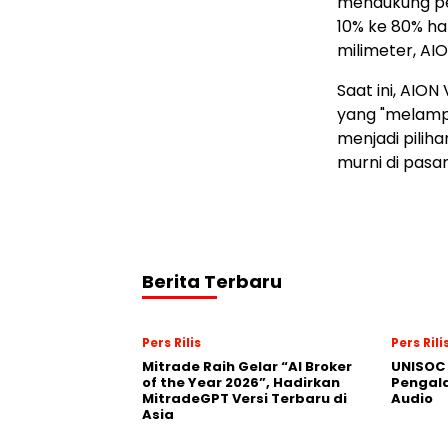
mendukung pen
10% ke 80% ha
milimeter, AI
Saat ini, AION
yang "melampa
menjadi pilih
murni di pasar
Berita Terbaru
Pers Rilis
Pers Rili
Mitrade Raih Gelar “AI Broker
UNISOC 
of the Year 2026”, Hadirkan
Pengal
MitradeGPT Versi Terbaru di
Audio
Asia