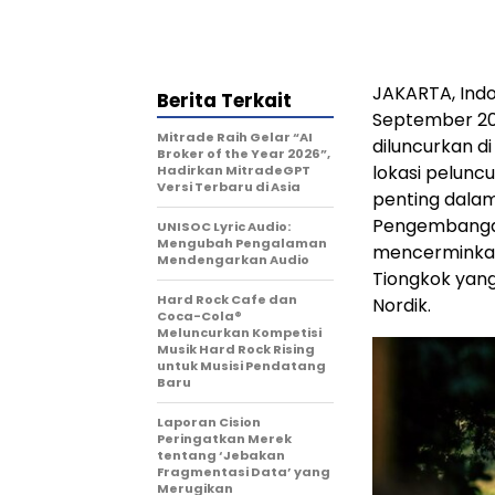
JAKARTA, Ind
Berita Terkait
September 202
Mitrade Raih Gelar “AI
diluncurkan di
Broker of the Year 2026”,
lokasi pelunc
Hadirkan MitradeGPT
Versi Terbaru di Asia
penting dalam
Pengembangan 
UNISOC Lyric Audio:
Mengubah Pengalaman
mencerminkan k
Mendengarkan Audio
Tiongkok yang
Hard Rock Cafe dan
Nordik.
Coca-Cola®
Meluncurkan Kompetisi
Musik Hard Rock Rising
untuk Musisi Pendatang
Baru
Laporan Cision
Peringatkan Merek
tentang ‘Jebakan
Fragmentasi Data’ yang
Merugikan