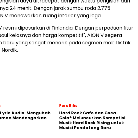
gisian daya ultracepat dengan waktu pengisian dari
nya 24 menit. Dengan jarak sumbu roda 2.775
ON V menawarkan ruang interior yang lega.
 V resmi dipasarkan di Finlandia. Dengan perpaduan fitur
ui kelasnya dan harga kompetitif", AION V segera
an baru yang sangat menarik pada segmen mobil listrik
 Nordik.
s
Pers Rilis
Lyric Audio: Mengubah
Hard Rock Cafe dan Coca-
aman Mendengarkan
Cola® Meluncurkan Kompetisi
Musik Hard Rock Rising untuk
Musisi Pendatang Baru