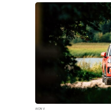
AION V