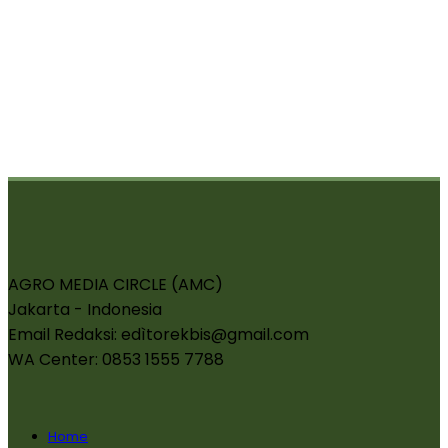
AGRO MEDIA CIRCLE (AMC)
Jakarta - Indonesia
Email Redaksi: edìtorekbis@gmail.com
WA Center: 0853 1555 7788
Home