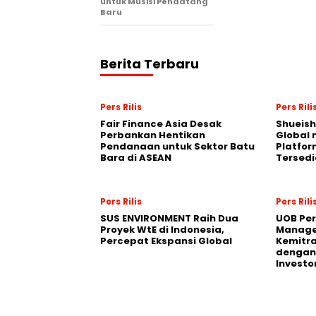
untuk Musisi Pendatang
Baru
Berita Terbaru
Pers Rilis
Pers Rili
Fair Finance Asia Desak
Shueish
Perbankan Hentikan
Global 
Pendanaan untuk Sektor Batu
Platfo
Bara di ASEAN
Tersedi
Pers Rilis
Pers Rili
SUS ENVIRONMENT Raih Dua
UOB Per
Proyek WtE di Indonesia,
Manage
Percepat Ekspansi Global
Kemitra
dengan 
Investo