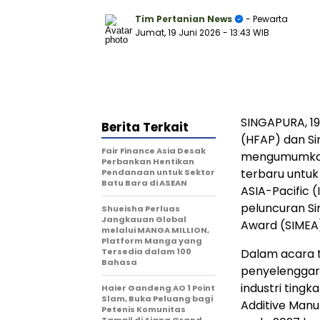
Tim Pertanian News
- Pewarta
Jumat, 19 Juni 2026
- 13:43 WIB
SINGAPURA, 19
Berita Terkait
(HFAP) dan Si
Fair Finance Asia Desak
mengumumkan
Perbankan Hentikan
terbaru untuk
Pendanaan untuk Sektor
Batu Bara di ASEAN
ASIA-Pacific 
peluncuran Si
Shueisha Perluas
Jangkauan Global
Award (SIMEA)
melalui MANGA MILLION,
Platform Manga yang
Tersedia dalam 100
Dalam acara 
Bahasa
penyelenggar
industri ting
Haier Gandeng AO 1 Point
Slam, Buka Peluang bagi
Additive Manu
Petenis Komunitas