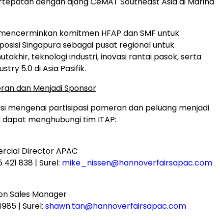
rtepatan dengan ajang CeMAT Southeast Asia di Marina
i mencerminkan komitmen HFAP dan SMF untuk
sisi Singapura sebagai pusat regional untuk
akhir, teknologi industri, inovasi rantai pasok, serta
stry 5.0 di Asia Pasifik.
ran dan Menjadi Sponsor
si mengenai partisipasi pameran dan peluang menjadi
 dapat menghubungi tim ITAP:
rcial Director APAC
5 421 838 | Surel:
mike_nissen@hannoverfairsapac.com
tion Sales Manager
4985 | Surel:
shawn.tan@hannoverfairsapac.com