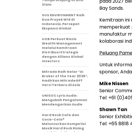
Tampil di Ajang Grand
pada 2027 be
Slam
Bay Sands.
SUS ENVIRONMENT Raih
Kemitraan in
Dua Proyek WtE di
Indonesia, Percepat
memperkuat po
Ekspansi Global
manufaktur mut
UOB Perkuat Bisnis
kolaborasi Indu
Wealth Management
melalui Kemitraan
Peluang Pame
Distribusi Strategis
dengan Allianz Global
Investors
Untuk informa
sponsor, Anda
Mitrade Raih Gelar “AI
Broker of the Year 2026”,
Hadirkan MitradeGPT
Mike Nissen
Versi Terbaru di Asia
Senior Comme
UNISOC Lyric Audio:
Tel: +61 (0)40
Mengubah Pengalaman
Mendengarkan Audio
Shawn Tan
Hard Rock Cafe dan
Senior Exhibi
Coca-Cola®
Tel: +65 8818 
Meluncurkan Kompetisi
Musik Hard Rock Rising