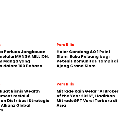
s
Pers Rilis
a Perluas Jangkauan
Haier Gandeng AO 1 Point
melalui MANGA MILLION,
Slam, Buka Peluang bagi
rm Manga yang
Petenis Komunitas Tampil di
a dalam 100 Bahasa
Ajang Grand Slam
s
Pers Rilis
kuat Bisnis Wealth
Mitrade Raih Gelar “AI Broker
ment melalui
of the Year 2026”, Hadirkan
an Distribusi Strategis
MitradeGPT Versi Terbaru di
Allianz Global
Asia
rs