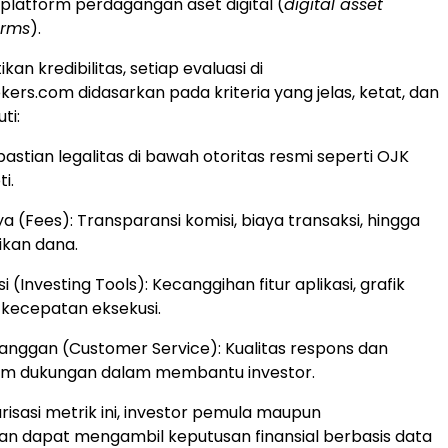
 platform perdagangan aset digital (
digital asset
orms
).
n kredibilitas, setiap evaluasi di
kers.com didasarkan pada kriteria yang jelas, ketat, dan
ti:
pastian legalitas di bawah otoritas resmi seperti OJK
i.
ya (Fees): Transparansi komisi, biaya transaksi, hingga
ikan dana.
i (Investing Tools): Kecanggihan fitur aplikasi, grafik
n kecepatan eksekusi.
anggan (Customer Service): Kualitas respons dan
 tim dukungan dalam membantu investor.
risasi metrik ini, investor pemula maupun
n dapat mengambil keputusan finansial berbasis data