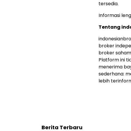
tersedia.
Informasi len
Tentang ind
indonesianbr
broker indep
broker saham,
Platform ini t
menerima bay
sederhana: m
lebih terinfor
Berita Terbaru