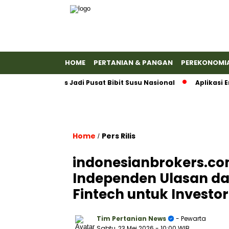
HOME
PERTANIAN & PANGAN
PEREKONOMI
an Banyumas Jadi Pusat Bibit Susu Nasional
Aplikasi Emas
Home
Pers Rilis
/
indonesianbrokers.co
Independen Ulasan da
Fintech untuk Investor
Tim Pertanian News
- Pewarta
Sabtu, 23 Mei 2026
- 10:00 WIB