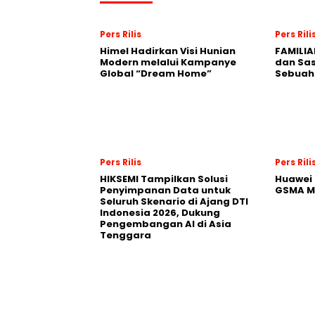
Pers Rilis
Pers Rili
Himel Hadirkan Visi Hunian
FAMILIA
Modern melalui Kampanye
dan Sa
Global “Dream Home”
Sebuah 
Pers Rilis
Pers Rili
HIKSEMI Tampilkan Solusi
Huawei 
Penyimpanan Data untuk
GSMA M
Seluruh Skenario di Ajang DTI
Indonesia 2026, Dukung
Pengembangan AI di Asia
Tenggara