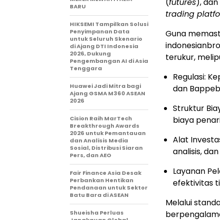
(
futures
), dan
BARU
trading platf
HIKSEMI Tampilkan Solusi
Penyimpanan Data
Guna memastika
untuk Seluruh Skenario
indonesianbro
di Ajang DTI Indonesia
2026, Dukung
terukur, melipu
Pengembangan AI di Asia
Tenggara
Regulasi: Ke
Huawei Jadi Mitra bagi
dan Bappebt
Ajang GSMA M360 ASEAN
2026
Struktur Bia
Cision Raih MarTech
biaya penar
Breakthrough Awards
2026 untuk Pemantauan
Alat Investas
dan Analisis Media
Sosial, Distribusi Siaran
analisis, da
Pers, dan AEO
Layanan Pel
Fair Finance Asia Desak
Perbankan Hentikan
efektivitas
Pendanaan untuk Sektor
Batu Bara di ASEAN
Melalui standa
Shueisha Perluas
berpengalama