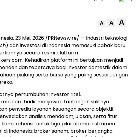
A
A
A
onesia
,
23 Mei, 2026
/PRNewswire/ — Industri teknologi
ech
) dan investasi di Indonesia memasuki babak baru
urkannya secara resmi platform
kers.com. Kehadiran platform ini bertujuan menjadi
penden dan tepercaya bagi investor domestik dalam
ahaan pialang serta bursa yang paling sesuai dengan
reka.
atnya pertumbuhan investor ritel,
kers.com hadir menjawab tantangan sulitnya
n penyedia layanan keuangan secara objektif.
enyediakan analisis mendalam, ulasan, serta fitur
komprehensif untuk tiga pilar utama instrumen
tal di Indonesia: broker saham, broker berjangka