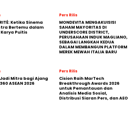
s
Pers Rilis
RITÉ: Ketika Sinema
MONDEVITA MENGAKUISISI
stra Bertemu dalam
SAHAM MAYORITAS DI
Karya Puitis
UNDERSCORE DISTRICT,
PERUSAHAAN INDUK MAGLIANO,
SEBAGAI LANGKAH KEDUA
DALAM MEMBANGUN PLATFORM
MEREK MEWAH ITALIA BARU
s
Pers Rilis
Jadi Mitra bagi Ajang
Cision Raih MarTech
360 ASEAN 2026
Breakthrough Awards 2026
untuk Pemantauan dan
Analisis Media Sosial,
Distribusi Siaran Pers, dan AEO