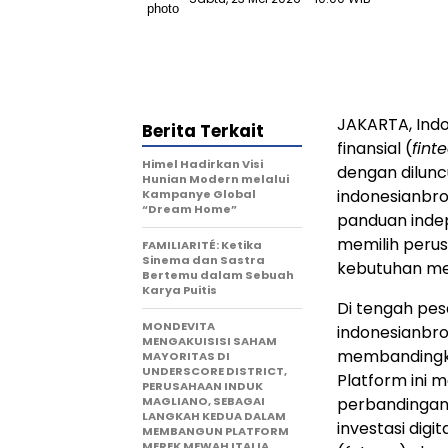
JAKARTA, Ind
Berita Terkait
finansial (
fint
Himel Hadirkan Visi
dengan dilunc
Hunian Modern melalui
indonesianbro
Kampanye Global
“Dream Home”
panduan inde
memilih perus
FAMILIARITÉ: Ketika
Sinema dan Sastra
kebutuhan me
Bertemu dalam Sebuah
Karya Puitis
Di tengah pes
MONDEVITA
indonesianbro
MENGAKUISISI SAHAM
membandingka
MAYORITAS DI
UNDERSCORE DISTRICT,
Platform ini m
PERUSAHAAN INDUK
MAGLIANO, SEBAGAI
perbandingan 
LANGKAH KEDUA DALAM
investasi digi
MEMBANGUN PLATFORM
MEREK MEWAH ITALIA