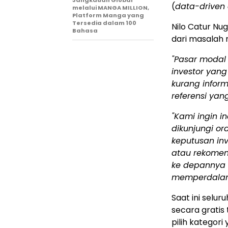
Jangkauan Global
(
data-driven 
melalui MANGA MILLION,
Platform Manga yang
Tersedia dalam 100
Nilo Catur Nu
Bahasa
dari masalah n
"Pasar modal 
investor yang
kurang inform
referensi ya
"Kami ingin 
dikunjungi o
keputusan inv
atau rekomend
ke depannya
memperdalam a
Saat ini selur
secara gratis
pilih kategor