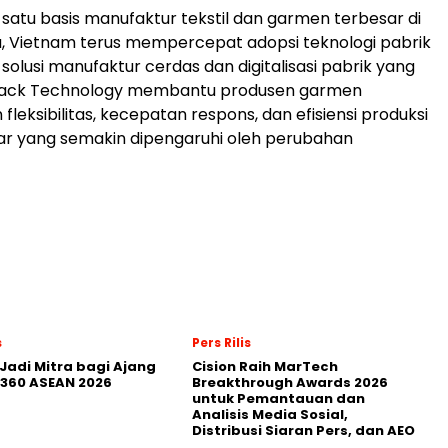
 satu basis manufaktur tekstil dan garmen terbesar di
, Vietnam terus mempercepat adopsi teknologi pabrik
i solusi manufaktur cerdas dan digitalisasi pabrik yang
, Jack Technology membantu produsen garmen
leksibilitas, kecepatan respons, dan efisiensi produksi
ar yang semakin dipengaruhi oleh perubahan
s
Pers Rilis
Jadi Mitra bagi Ajang
Cision Raih MarTech
360 ASEAN 2026
Breakthrough Awards 2026
untuk Pemantauan dan
Analisis Media Sosial,
Distribusi Siaran Pers, dan AEO