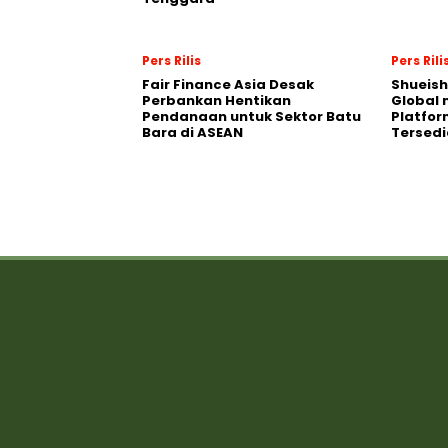
Pers Rilis
Pers Rili
Fair Finance Asia Desak
Shueish
Perbankan Hentikan
Global 
Pendanaan untuk Sektor Batu
Platfo
Bara di ASEAN
Tersedi