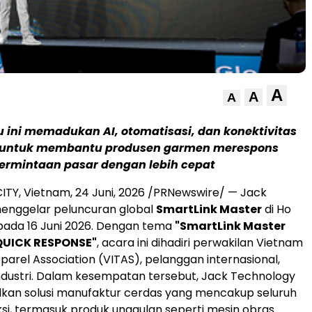
A
A
A
u ini memadukan AI, otomatisasi, dan konektivitas
k untuk membantu produsen garmen merespons
ermintaan pasar dengan lebih cepat
ITY, Vietnam
,
24 Juni, 2026
/PRNewswire/ — Jack
enggelar peluncuran global
SmartLink Master
di Ho
 pada 16 Juni 2026. Dengan tema
"SmartLink Master
QUICK RESPONSE"
, acara ini dihadiri perwakilan Vietnam
parel Association (VITAS), pelanggan internasional,
ndustri. Dalam kesempatan tersebut, Jack Technology
an solusi manufaktur cerdas yang mencakup seluruh
si, termasuk produk unggulan seperti mesin obras