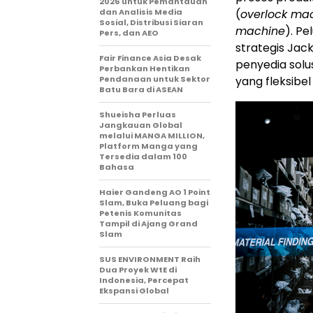
2026 untuk Pemantauan
dan Analisis Media
(
overlock ma
Sosial, Distribusi Siaran
machine
). P
Pers, dan AEO
strategis Jac
Fair Finance Asia Desak
penyedia solu
Perbankan Hentikan
Pendanaan untuk Sektor
yang fleksibe
Batu Bara di ASEAN
Shueisha Perluas
Jangkauan Global
melalui MANGA MILLION,
Platform Manga yang
Tersedia dalam 100
Bahasa
Haier Gandeng AO 1 Point
Slam, Buka Peluang bagi
Petenis Komunitas
Tampil di Ajang Grand
Slam
SUS ENVIRONMENT Raih
Dua Proyek WtE di
Indonesia, Percepat
Ekspansi Global