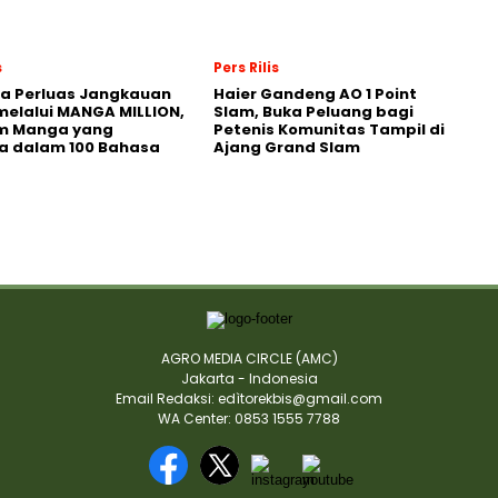
s
Pers Rilis
a Perluas Jangkauan
Haier Gandeng AO 1 Point
melalui MANGA MILLION,
Slam, Buka Peluang bagi
rm Manga yang
Petenis Komunitas Tampil di
a dalam 100 Bahasa
Ajang Grand Slam
AGRO MEDIA CIRCLE (AMC)
Jakarta - Indonesia
Email Redaksi: edìtorekbis@gmail.com
WA Center: 0853 1555 7788