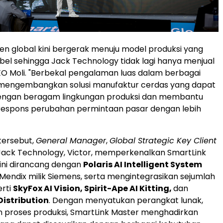
men global kini bergerak menuju model produksi yang
ibel sehingga Jack Technology tidak lagi hanya menjual
CEO Moli. "Berbekal pengalaman luas dalam berbagai
 mengembangkan solusi manufaktur cerdas yang dapat
dengan beragam lingkungan produksi dan membantu
espons perubahan permintaan pasar dengan lebih
tersebut,
General Manager
,
Global Strategic Key Client
 Jack Technology, Victor, memperkenalkan SmartLink
i ini dirancang dengan
Polaris AI Intelligent System
Mendix milik Siemens, serta mengintegrasikan sejumlah
erti
SkyFox AI Vision, Spirit-Ape AI Kitting,
dan
Distribution
. Dengan menyatukan perangkat lunak,
n proses produksi, SmartLink Master menghadirkan