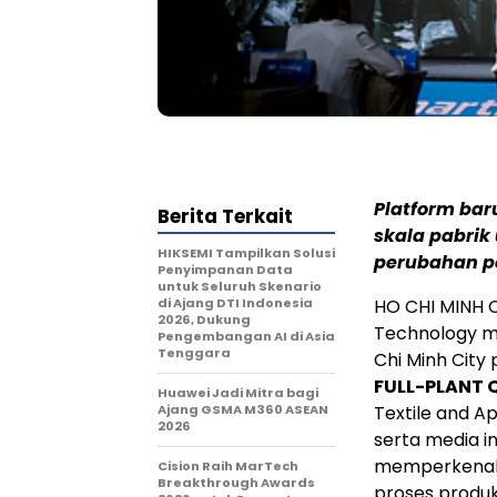
Platform bar
Berita Terkait
skala pabri
HIKSEMI Tampilkan Solusi
perubahan p
Penyimpanan Data
untuk Seluruh Skenario
di Ajang DTI Indonesia
HO CHI MINH C
2026, Dukung
Technology m
Pengembangan AI di Asia
Tenggara
Chi Minh City
FULL-PLANT 
Huawei Jadi Mitra bagi
Ajang GSMA M360 ASEAN
Textile and Ap
2026
serta media i
memperkenalk
Cision Raih MarTech
Breakthrough Awards
proses produk