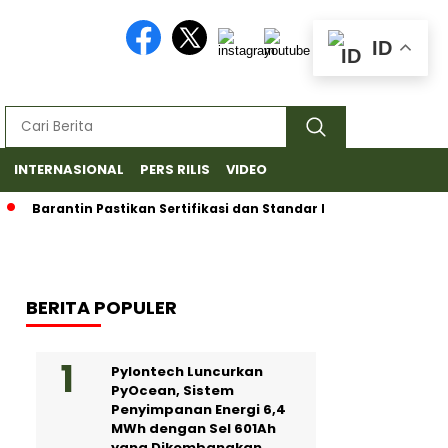
ID
INTERNASIONAL
PERS RILIS
VIDEO
rantin Pastikan Sertifikasi dan Standar Ketat untuk Ekspor Duri
BERITA POPULER
Pylontech Luncurkan
PyOcean, Sistem
Penyimpanan Energi 6,4
MWh dengan Sel 601Ah
yang Dikembangkan