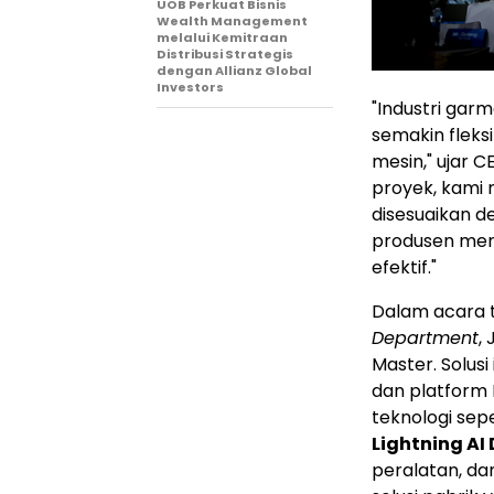
UOB Perkuat Bisnis
Wealth Management
melalui Kemitraan
Distribusi Strategis
dengan Allianz Global
Investors
"Industri gar
semakin fleks
mesin," ujar 
proyek, kami
disesuaikan 
produsen mer
efektif."
Dalam acara 
Department
,
Master. Solus
dan platform 
teknologi sep
Lightning AI 
peralatan, da