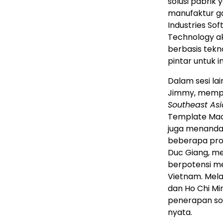
solusi pabrik
manufaktur g
Industries Sof
Technology a
berbasis tekn
pintar untuk i
Dalam sesi la
Jimmy, mempe
Southeast Asi
Template Mach
juga menandat
beberapa pro
Duc Giang, me
berpotensi m
Vietnam. Melal
dan Ho Chi Mi
penerapan sol
nyata.