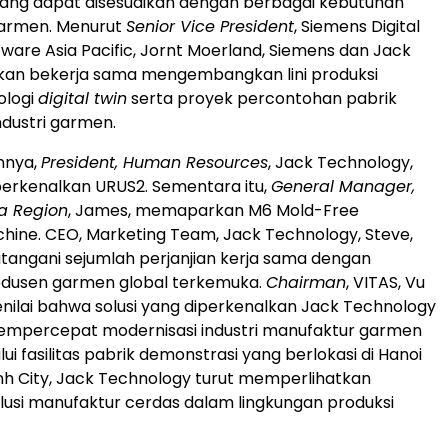
 yang dapat disesuaikan dengan berbagai kebutuhan
armen. Menurut
Senior Vice President
, Siemens Digital
tware Asia Pacific, Jornt Moerland, Siemens dan Jack
kan bekerja sama mengembangkan lini produksi
ologi
digital twin
serta proyek percontohan pabrik
ndustri garmen.
innya,
President, Human Resources
, Jack Technology,
rkenalkan URUS2. Sementara itu,
General Manager,
a Region
, James, memaparkan M6 Mold-Free
ine. CEO, Marketing Team, Jack Technology, Steve,
angani sejumlah perjanjian kerja sama dengan
dusen garmen global terkemuka.
Chairman
, VITAS, Vu
nilai bahwa solusi yang diperkenalkan Jack Technology
empercepat modernisasi industri manufaktur garmen
ui fasilitas pabrik demonstrasi yang berlokasi di Hanoi
nh City, Jack Technology turut memperlihatkan
usi manufaktur cerdas dalam lingkungan produksi