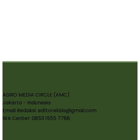
AGRO MEDIA CIRCLE (AMC)
Jakarta - Indonesia
Email Redaksi: edìtorekbis@gmail.com
WA Center: 0853 1555 7788