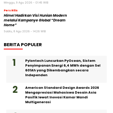
Minggu, 9 Agu 2026 - 01:45 WIB
Pers Rilis
Himel Hadirkan Visi Hunian Modern
melalui Kampanye Global “Dream
Home”
Sabtu, 8 Agu 2026 - 14:26 WIB
BERITA POPULER
Pylontech Luncurkan PyOcean, Sistem
Penyimpanan Energi 6,4 MWh dengan Sel
601Ah yang Dikembangkan secara
Independen
American Standard Design Awards 2026
Mengapresiasi Mahasiswa Desain Asia
Pasifik lewat Inovasi Kamar Mandi
Multigenerasi