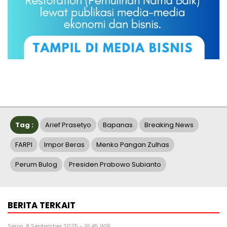
Tag :
Arief Prasetyo
Bapanas
Breaking News
FARPI
Impor Beras
Menko Pangan Zulhas
Perum Bulog
Presiden Prabowo Subianto
BERITA TERKAIT
Senin, 8 September 2025 - 16:45 WIB