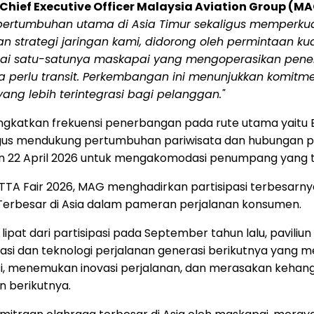
Chief Executive Officer Malaysia Aviation Group (M
 pertumbuhan utama di Asia Timur sekaligus memperkua
strategi jaringan kami, didorong oleh permintaan kua
ai satu-satunya maskapai yang mengoperasikan pener
perlu transit. Perkembangan ini menunjukkan komitm
ng lebih terintegrasi bagi pelanggan."
ningkatkan frekuensi penerbangan pada rute utama yaitu Bri
gus mendukung pertumbuhan pariwisata dan hubungan pe
n 22 April 2026 untuk mengakomodasi penumpang yang
MATTA Fair 2026, MAG menghadirkan partisipasi terbesarn
Terbesar di Asia dalam pameran perjalanan konsumen.
li lipat dari partisipasi pada September tahun lalu, pavi
rasi dan teknologi perjalanan generasi berikutnya yan
asi, menemukan inovasi perjalanan, dan merasakan kehan
n berikutnya.