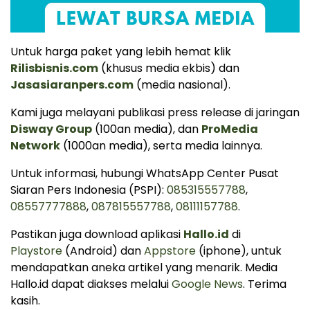
Untuk harga paket yang lebih hemat klik
Rilisbisnis.com
(khusus media ekbis) dan
Jasasiaranpers.com
(media nasional).
Kami juga melayani publikasi press release di jaringan
Disway Group
(100an media), dan
ProMedia
Network
(1000an media), serta media lainnya.
Untuk informasi, hubungi WhatsApp Center Pusat
Siaran Pers Indonesia (PSPI):
085315557788
,
08557777888
,
087815557788
,
08111157788
.
Pastikan juga download aplikasi
Hallo.id
di
Playstore
(Android) dan
Appstore
(iphone), untuk
mendapatkan aneka artikel yang menarik. Media
Hallo.id dapat diakses melalui
Google News
. Terima
kasih.