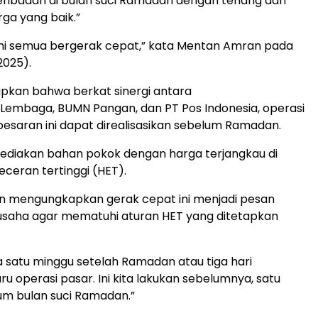
eribadah di bulan suci Ramadan dengan tenang dan
ga yang baik.”
mi semua bergerak cepat,” kata Mentan Amran pada
2025).
pkan bahwa berkat sinergi antara
Lembaga, BUMN Pangan, dan PT Pos Indonesia, operasi
esaran ini dapat direalisasikan sebelum Ramadan.
diakan bahan pokok dengan harga terjangkau di
ceran tertinggi (HET).
 mengungkapkan gerak cepat ini menjadi pesan
saha agar mematuhi aturan HET yang ditetapkan
a satu minggu setelah Ramadan atau tiga hari
u operasi pasar. Ini kita lakukan sebelumnya, satu
um bulan suci Ramadan.”