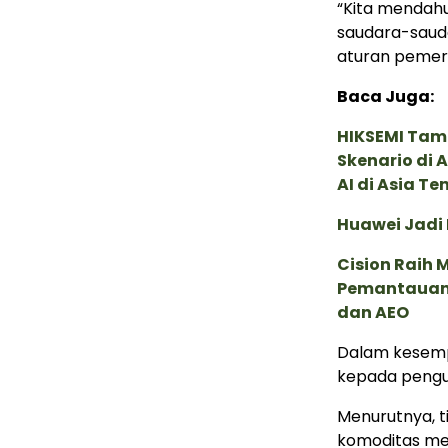
“Kita mendahu
saudara-sauda
aturan pemeri
Baca Juga:
HIKSEMI Tam
Skenario di
AI di Asia T
Huawei Jadi
Cision Raih
Pemantauan d
dan AEO
Dalam kesemp
kepada pengu
Menurutnya, t
komoditas mel