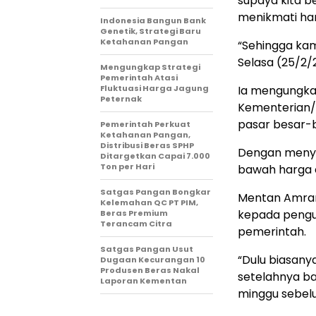
supaya kita b
menikmati har
Indonesia Bangun Bank
Genetik, Strategi Baru
Ketahanan Pangan
“Sehingga ka
Selasa (25/2/
Mengungkap Strategi
Pemerintah Atasi
Fluktuasi Harga Jagung
Ia mengungka
Peternak
Kementerian/
pasar besar-b
Pemerintah Perkuat
Ketahanan Pangan,
Distribusi Beras SPHP
Dengan menye
Ditargetkan Capai 7.000
Ton per Hari
bawah harga e
Satgas Pangan Bongkar
Mentan Amran
Kelemahan QC PT PIM,
kepada pengu
Beras Premium
Terancam Citra
pemerintah.
Satgas Pangan Usut
“Dulu biasany
Dugaan Kecurangan 10
Produsen Beras Nakal
setelahnya bar
Laporan Kementan
minggu sebel