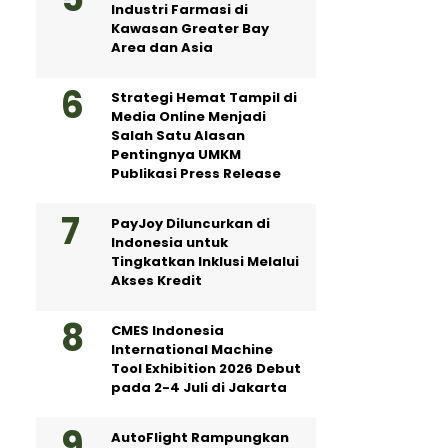
Industri Farmasi di
Kawasan Greater Bay
Area dan Asia
Strategi Hemat Tampil di
Media Online Menjadi
Salah Satu Alasan
Pentingnya UMKM
Publikasi Press Release
PayJoy Diluncurkan di
Indonesia untuk
Tingkatkan Inklusi Melalui
Akses Kredit
CMES Indonesia
International Machine
Tool Exhibition 2026 Debut
pada 2-4 Juli di Jakarta
AutoFlight Rampungkan