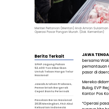
Menteri Pertanian (Mentan) Andi Amran Sulaima
Operasi Pasar Pangan Murah. (Dok. Kementan)
JAWA TENG
Berita Terkait
bersama Waki
SPHP Jagung Pakan
pemantauan O
52.400 Ton Diberikan
pasar di daer
Untuk Tekan Harga Telur
Nasional
Mereka didamp
Jawab Arahan Prabowo,
Bulog, EVP Reg
Pemerintah Bergerak
Cepat Bantu Peternak
Kantor Pos Ko
Pasokan Beras Nasional
“Operasi pasa
2025 Meningkat, FAO Akui
Kekuatan Indonesia