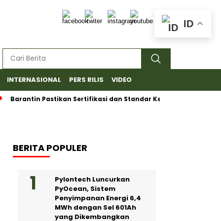
ID
INTERNASIONAL
PERS RILIS
VIDEO
tin Pastikan Sertifikasi dan Standar Ketat untuk Ekspor Durian 
BERITA POPULER
Pylontech Luncurkan
PyOcean, Sistem
Penyimpanan Energi 6,4
MWh dengan Sel 601Ah
yang Dikembangkan