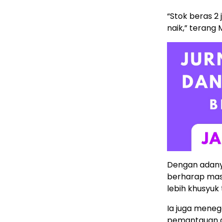
“Stok beras 2 
naik,” terang
Dengan adany
berharap mas
lebih khusyuk
Ia juga mene
pemantauan d