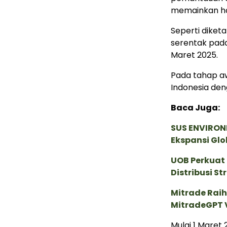
memainkan ha
Seperti diket
serentak pada
Maret 2025.
Pada tahap awa
Indonesia denga
Baca Juga:
SUS ENVIRONM
Ekspansi Glo
UOB Perkuat
Distribusi St
Mitrade Raih
MitradeGPT V
Mulai 1 Maret