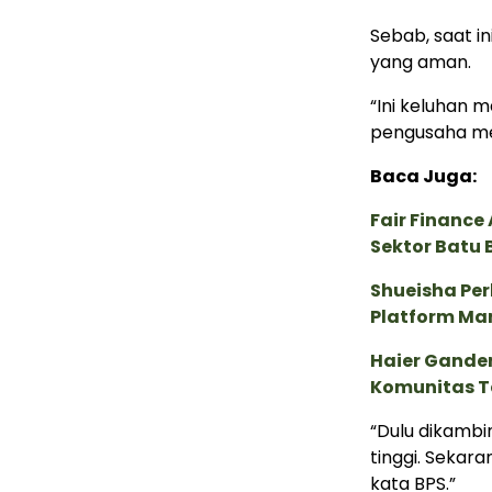
Sebab, saat i
yang aman.
“Ini keluhan m
pengusaha men
Baca Juga:
Fair Financ
Sektor Batu 
Shueisha Pe
Platform Ma
Haier Ganden
Komunitas T
“Dulu dikambi
tinggi. Sekara
kata BPS.”