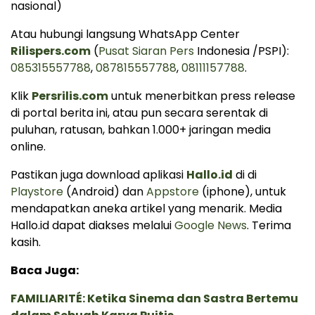
nasional)
Atau hubungi langsung WhatsApp Center
Rilispers.com
(
Pusat Siaran Pers
Indonesia /PSPI):
085315557788
,
087815557788
,
08111157788
.
Klik
Persrilis.com
untuk menerbitkan press release
di portal berita ini, atau pun secara serentak di
puluhan, ratusan, bahkan 1.000+ jaringan media
online.
Pastikan juga download aplikasi
Hallo.id
di di
Playstore
(Android) dan
Appstore
(iphone), untuk
mendapatkan aneka artikel yang menarik. Media
Hallo.id dapat diakses melalui
Google News
. Terima
kasih.
Baca Juga:
FAMILIARITÉ: Ketika Sinema dan Sastra Bertemu