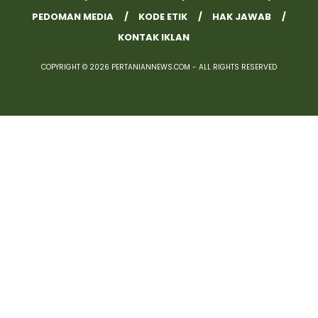
PEDOMAN MEDIA
KODE ETIK
HAK JAWAB
KONTAK IKLAN
COPYRIGHT © 2026 PERTANIANNEWS.COM - ALL RIGHTS RESERVED