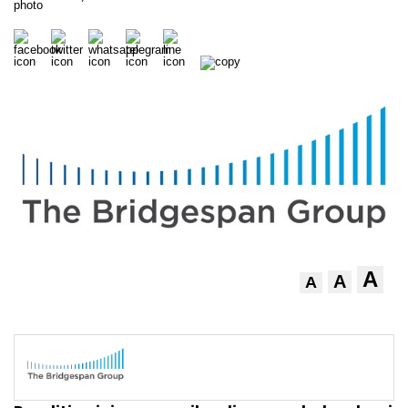
A
A
A