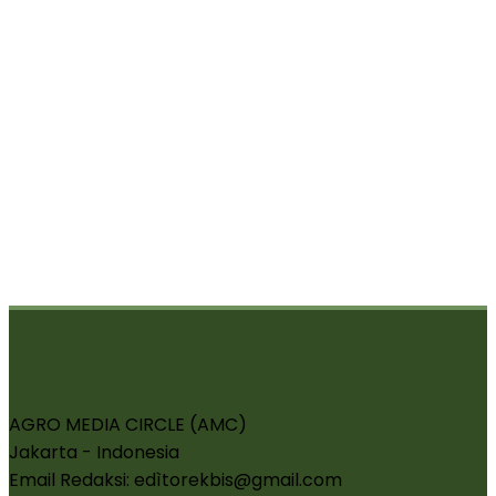
AGRO MEDIA CIRCLE (AMC)
Jakarta - Indonesia
Email Redaksi: edìtorekbis@gmail.com