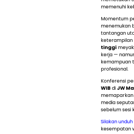
memenuhi keb
Momentum pelu
menemukan 
tantangan ut
keterampilan
tinggi
meyakin
kerja — namu
kemampuan ti
profesional.
Konferensi pe
WIB
di
JW Mar
memaparkan 
media seputar
sebelum sesi k
Silakan unduh 
kesempatan wa