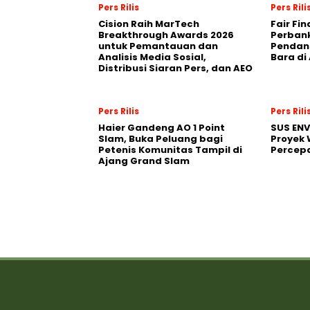
Pers Rilis
Pers Rili
Cision Raih MarTech
Fair Fi
Breakthrough Awards 2026
Perban
untuk Pemantauan dan
Pendana
Analisis Media Sosial,
Bara di
Distribusi Siaran Pers, dan AEO
Pers Rilis
Pers Rili
Haier Gandeng AO 1 Point
SUS EN
Slam, Buka Peluang bagi
Proyek 
Petenis Komunitas Tampil di
Percepa
Ajang Grand Slam