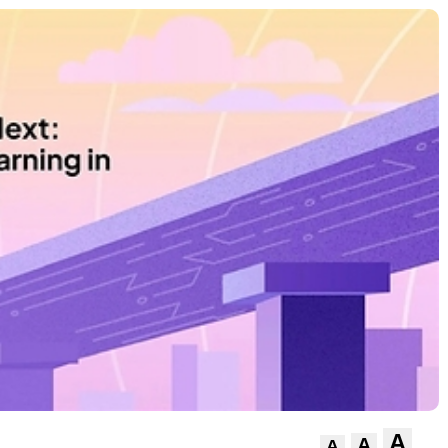
A
A
A