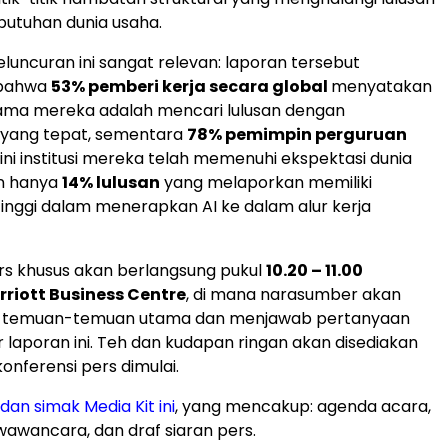
utuhan dunia usaha.
ncuran ini sangat relevan: laporan tersebut
bahwa
53% pemberi kerja secara global
menyatakan
ama mereka adalah mencari lulusan dengan
 yang tepat, sementara
78% pemimpin perguruan
i institusi mereka telah memenuhi ekspektasi dunia
n hanya
14% lulusan
yang melaporkan memiliki
nggi dalam menerapkan AI ke dalam alur kerja
rs khusus akan berlangsung pukul
10.20 – 11.00
riott Business Centre
, di mana narasumber akan
temuan-temuan utama dan menjawab pertanyaan
 laporan ini. Teh dan kudapan ringan akan disediakan
onferensi pers dimulai.
dan simak Media Kit in
i
, yang mencakup: agenda acara,
wancara, dan draf siaran pers.