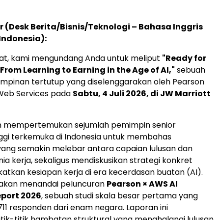
r (Desk Berita/Bisnis/Teknologi – Bahasa Inggris
Indonesia):
t, kami mengundang Anda untuk meliput
"Ready for
From Learning to Earning in the Age of AI,"
sebuah
mpinan tertutup yang diselenggarakan oleh Pearson
eb Services pada
Sabtu, 4 Juli 2026, di JW Marriott
an mempertemukan sejumlah pemimpin senior
ggi terkemuka di Indonesia untuk membahas
ang semakin melebar antara capaian lulusan dan
ia kerja, sekaligus mendiskusikan strategi konkret
atkan kesiapan kerja di era kecerdasan buatan (AI).
a akan menandai peluncuran
Pearson × AWS AI
eport 2026
, sebuah studi skala besar pertama yang
711 responden dari enam negara. Laporan ini
ik-titik hambatan struktural yang menghalangi lulusan