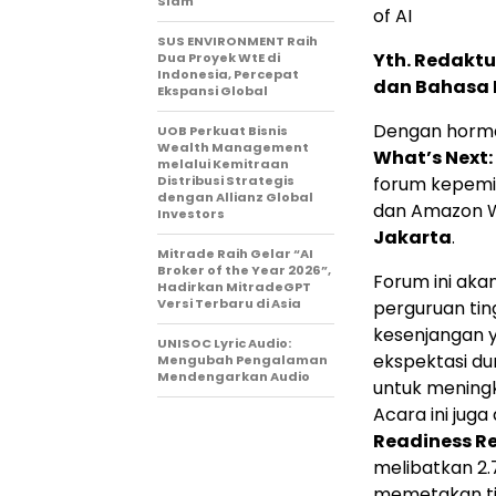
Slam
of AI
SUS ENVIRONMENT Raih
Yth. Redaktu
Dua Proyek WtE di
Indonesia, Percepat
dan Bahasa 
Ekspansi Global
Dengan horma
UOB Perkuat Bisnis
Wealth Management
What’s Next: 
melalui Kemitraan
Distribusi Strategis
forum kepemi
dengan Allianz Global
dan Amazon W
Investors
Jakarta
.
Mitrade Raih Gelar “AI
Broker of the Year 2026”,
Forum ini ak
Hadirkan MitradeGPT
Versi Terbaru di Asia
perguruan tin
kesenjangan y
UNISOC Lyric Audio:
ekspektasi dun
Mengubah Pengalaman
Mendengarkan Audio
untuk meningk
Acara ini jug
Readiness R
melibatkan 2.
memetakan tit