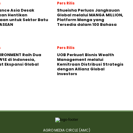
s
Pers Rilis
nance Asia Desak
Shueisha Perluas Jangkauan
kan Hentikan
Global melalui MANGA MILLION,
an untuk Sektor Batu
Platform Manga yang
 ASEAN
Tersedia dalam 100 Bahasa
s
Pers Rilis
VIRONMENT Raih Dua
UOB Perkuat Bisnis Wealth
WtE di Indonesia,
Management melalui
t Ekspansi Global
Kemitraan Distribusi Strategis
dengan Allianz Global
Investors
AGRO MEDIA CIRCLE (AMC)