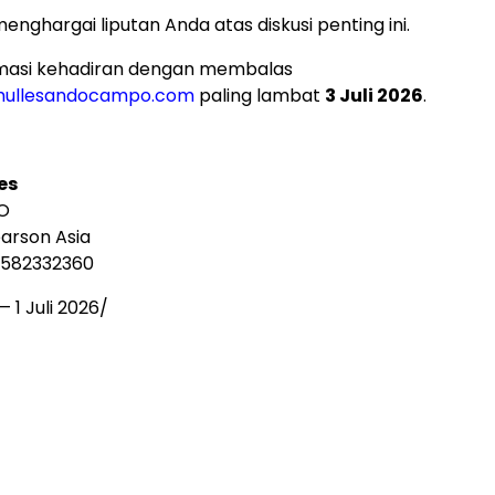
nghargai liputan Anda atas diskusi penting ini.
masi kehadiran dengan membalas
mullesandocampo.com
paling lambat
3 Juli 2026
.
es
 O
earson Asia
6582332360
 —
1 Juli 2026
/