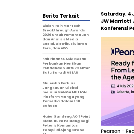
Saturday, 4 
Berita Terkait
JW Marriott 
Cision Raih MarTech
Konferensi Pe
Breakthrough Awards
2026 untuk Pemantauan
dan Analisis Media
Sosial, Distribusi Siaran
Pers, dan AEO
Fair Finance Asia Desak
Perbankan Hentikan
Pendanaan untuk Sektor
Batu Bara di ASEAN
Shueisha Perluas
Jangkauan Global
melalui MANGA MILLION,
Platform Manga yang
Tersedia dalam 100
Bahasa
Haier Gandeng AO 1 Point
Slam, Buka Peluang bagi
Petenis Komunitas
Tampil di Ajang Grand
Pearson – Rea