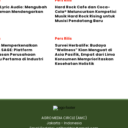
s
Pers Rilis
Lyric Audio: Mengubah
Hard Rock Cafe dan Coca-
aman Mendengarkan
Cola® Meluncurkan Kompetisi
Musik Hard Rock Rising untuk
Musisi Pendatang Baru
s
Pers Rilis
n Memperkenalkan
Survei Herbalife: Budaya
 SAGE: Platform
“Wellness” Kian Menguat di
asan Perusahaan
Asia Pasifik, Empat dari Lima
 Pertama di Industri
Konsumen Memprioritaskan
Kesehatan Holistik
AGRO MEDIA CIRCLE (AMC)
Jakarta - Indonesia