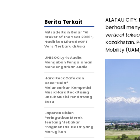
ALATAU CITY, 
Berita Terkait
berhasil men
Mitrade Raih Gelar “AI
vertical take
Broker of the Year 2026”,
Kazakhstan. 
Hadirkan MitradeGPT
Versi Terbaru di Asia
Mobility (UAM
UNISOC Lyric Audio:
Mengubah Pengalaman
Mendengarkan Audio
Hard Rock Cafe dan
Coca-Cola®
Meluncurkan Kompetisi
Musik Hard Rock Rising
untuk Musisi Pendatang
Baru
Laporan Cision
Peringatkan Merek
tentang ‘Jebakan
Fragmentasi Data’ yang
Merugikan