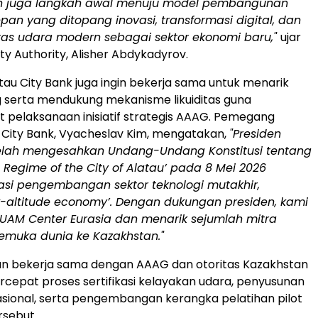
n juga langkah awal menuju model pembangunan
an yang ditopang inovasi, transformasi digital, dan
itas udara modern sebagai sektor ekonomi baru,"
ujar
ty Authority, Alisher Abdykadyrov.
au City Bank juga ingin bekerja sama untuk menarik
ng serta mendukung mekanisme likuiditas guna
pelaksanaan inisiatif strategis AAAG. Pemegang
City Bank, Vyacheslav Kim, mengatakan,
"Presiden
elah mengesahkan Undang-Undang Konstitusi tentang
l Regime of the City of Alatau’ pada 8 Mei 2026
asi pengembangan sektor teknologi mutakhir,
w-altitude economy’. Dengan dukungan presiden, kami
M Center Eurasia dan menarik sejumlah mitra
kemuka dunia ke Kazakhstan."
an bekerja sama dengan AAAG dan otoritas Kazakhstan
epat proses sertifikasi kelayakan udara, penyusunan
sional, serta pengembangan kerangka pelatihan pilot
rsebut.