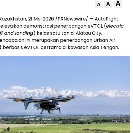
A
A
A
Kazakhstan, 21 Mei 2026 /PRNewswire/ — AutoFlight
yelesaikan demonstrasi penerbangan eVTOL (
electric
off and landing
) kelas satu ton di Alatau City,
Pencapaian ini merupakan penerbangan Urban Air
) berbasis eVTOL pertama di kawasan Asia Tengah.