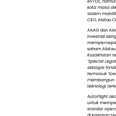
eVTOL, namu
kota masa dep
sistem mobil
CEO, Alatau Ci
AAAG dan Alat
investasi asi
mempercepat 
saham Alatau 
Kazakhstan t
‘Special Lega
sebagai fond
termasuk ‘lo
membangun UA
teknologi ter
AutoFlight ak
untuk memperc
standar opera
di kawasan te