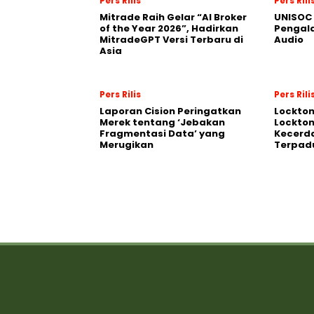
Pers Rilis
Pers Rili
Mitrade Raih Gelar “AI Broker
UNISOC 
of the Year 2026”, Hadirkan
Pengal
MitradeGPT Versi Terbaru di
Audio
Asia
Pers Rilis
Pers Rili
Laporan Cision Peringatkan
Lockto
Merek tentang ‘Jebakan
Lockton
Fragmentasi Data’ yang
Kecerd
Merugikan
Terpadu