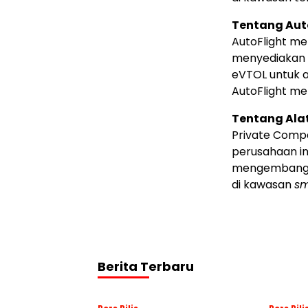
Tentang Aut
AutoFlight m
menyediakan s
eVTOL untuk 
AutoFlight me
Tentang Alat
Private Comp
perusahaan in
mengembangka
di kawasan
sm
Berita Terbaru