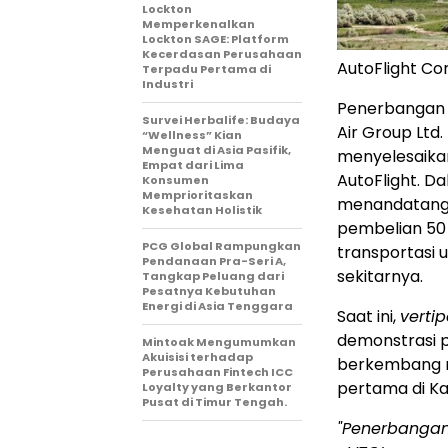
Lockton
Memperkenalkan
Lockton SAGE: Platform
Kecerdasan Perusahaan
AutoFlight Com
Terpadu Pertama di
Industri
Penerbangan i
Survei Herbalife: Budaya
Air Group Ltd
“Wellness” Kian
Menguat di Asia Pasifik,
menyelesaika
Empat dari Lima
AutoFlight. D
Konsumen
Memprioritaskan
menandatang
Kesehatan Holistik
pembelian 50
PCG Global Rampungkan
transportasi 
Pendanaan Pra-Seri A,
sekitarnya.
Tangkap Peluang dari
Pesatnya Kebutuhan
Energi di Asia Tenggara
Saat ini,
vertip
demonstrasi p
Mintoak Mengumumkan
Akuisisi terhadap
berkembang m
Perusahaan Fintech ICC
pertama di Ka
Loyalty yang Berkantor
Pusat di Timur Tengah.
"Penerbangan