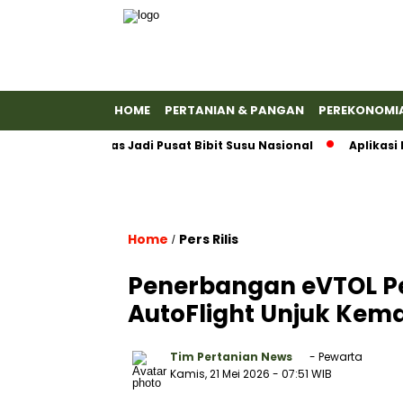
HOME
PERTANIAN & PANGAN
PEREKONOMI
n Banyumas Jadi Pusat Bibit Susu Nasional
Aplikasi Emas 
Home
Pers Rilis
/
Penerbangan eVTOL Pe
AutoFlight Unjuk Kem
Tim Pertanian News
- Pewarta
Kamis, 21 Mei 2026
- 07:51 WIB