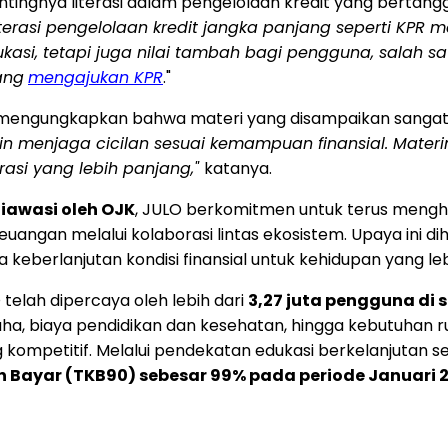
ingnya literasi dalam pengelolaan kredit yang bertang
rasi pengelolaan kredit jangka panjang seperti KPR men
asi, tetapi juga nilai tambah bagi pengguna, salah s
ang
mengajukan KPR
."
engungkapkan bahwa materi yang disampaikan sangat 
in menjaga cicilan sesuai kemampuan finansial. Mate
si yang lebih panjang,"
katanya.
diawasi oleh OJK
, JULO berkomitmen untuk terus mengh
 keuangan melalui kolaborasi lintas ekosistem. Upaya in
keberlanjutan kondisi finansial untuk kehidupan yang leb
 telah dipercaya oleh lebih dari
3,27 juta pengguna di 
ha, biaya pendidikan dan kesehatan, hingga kebutuhan 
kompetitif. Melalui pendekatan edukasi berkelanjutan ser
n Bayar (TKB90) sebesar 99% pada periode Januari 