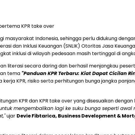
 bertema KPR take over
i masyarakat Indonesia, sehingga perlu didukung dengan 
iterasi dan Inklusi Keuangan (SNLIK) Otoritas Jasa Keua
ngkat inklusi di wilayah pedesaan masih tertinggal di angk
 literasi secara daring dan berhasil menjangkau peserta
ngan tema
"Panduan KPR Terbaru: Kiat Dapat Cicilan 
a KPR, risiko serta perhitungan bunga jangka panjang, 
hitungan KPR dan KPR take over yang disesuaikan dengan ko
 untuk mengembalikan lagi ke suku bunga seperti awal me
t,"
ujar
Devie Fibtarica, Business Development & Mor