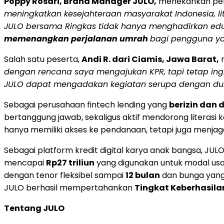
Poppy Rosari, Brand Manager JULO,
menekankan pent
meningkatkan kesejahteraan masyarakat Indonesia, lite
JULO bersama Ringkas tidak hanya menghadirkan eduk
memenangkan perjalanan umrah
bagi pengguna y
Salah satu peserta,
Andi R. dari Ciamis, Jawa Barat,
m
dengan rencana saya mengajukan KPR, tapi tetap ing
JULO dapat mengadakan kegiatan serupa dengan dura
Sebagai perusahaan fintech lending yang
berizin dan 
bertanggung jawab, sekaligus aktif mendorong literasi
hanya memiliki akses ke pendanaan, tetapi juga menjaga 
Sebagai platform kredit digital karya anak bangsa, JULO
mencapai
Rp27 triliun
yang digunakan untuk modal usa
dengan tenor fleksibel sampai
12 bulan
dan bunga yang 
JULO berhasil mempertahankan
Tingkat Keberhasila
Tentang JULO