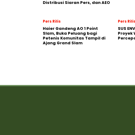
Distribusi Siaran Pers, dan AEO
Pers Rilis
Pers Rili
Haier Gandeng AO 1 Point
SUS EN
Slam, Buka Peluang bagi
Proyek 
Petenis Komunitas Tampil di
Percepa
Ajang Grand Slam