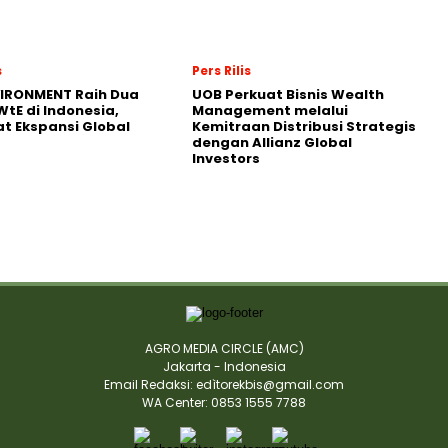
s
Pers Rilis
VIRONMENT Raih Dua
UOB Perkuat Bisnis Wealth
WtE di Indonesia,
Management melalui
t Ekspansi Global
Kemitraan Distribusi Strategis
dengan Allianz Global
Investors
AGRO MEDIA CIRCLE (AMC)
Jakarta - Indonesia
Email Redaksi: edìtorekbis@gmail.com
WA Center: 0853 1555 7788