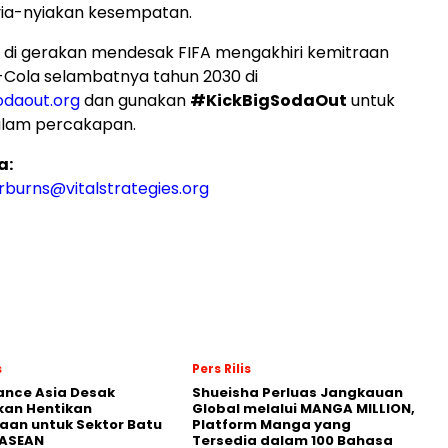
ia-nyiakan kesempatan.
 di gerakan mendesak FIFA mengakhiri kemitraan
Cola selambatnya tahun 2030 di
odaout.org
dan gunakan
#KickBigSodaOut
untuk
lam percakapan.
a:
rburns@vitalstrategies.org
s
Pers Rilis
nance Asia Desak
Shueisha Perluas Jangkauan
kan Hentikan
Global melalui MANGA MILLION,
an untuk Sektor Batu
Platform Manga yang
 ASEAN
Tersedia dalam 100 Bahasa