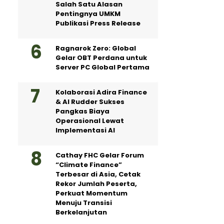
Salah Satu Alasan
Pentingnya UMKM
Publikasi Press Release
Ragnarok Zero: Global
Gelar OBT Perdana untuk
Server PC Global Pertama
Kolaborasi Adira Finance
& AI Rudder Sukses
Pangkas Biaya
Operasional Lewat
Implementasi AI
Cathay FHC Gelar Forum
“Climate Finance”
Terbesar di Asia, Cetak
Rekor Jumlah Peserta,
Perkuat Momentum
Menuju Transisi
Berkelanjutan