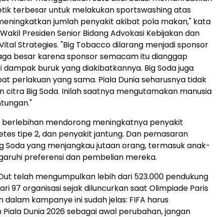
tik terbesar untuk melakukan sportswashing atas
eningkatkan jumlah penyakit akibat pola makan," kata
 Wakil Presiden Senior Bidang Advokasi Kebijakan dan
Vital Strategies. "Big Tobacco dilarang menjadi sponsor
raga besar karena sponsor semacam itu dianggap
 dampak buruk yang diakibatkannya. Big Soda juga
t perlakuan yang sama. Piala Dunia seharusnya tidak
 citra Big Soda. Inilah saatnya mengutamakan manusia
tungan."
a berlebihan mendorong meningkatnya penyakit
betes tipe 2, dan penyakit jantung. Dan pemasaran
Big Soda yang menjangkau jutaan orang, termasuk anak-
aruhi preferensi dan pembelian mereka.
 Out telah mengumpulkan lebih dari 523.000 pendukung
ri 97 organisasi sejak diluncurkan saat Olimpiade Paris
n dalam kampanye ini sudah jelas: FIFA harus
Piala Dunia 2026 sebagai awal perubahan, jangan