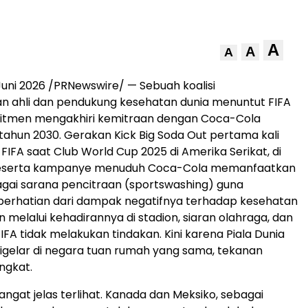
A
A
A
Juni 2026
/PRNewswire/ — Sebuah koalisi
n ahli dan pendukung kesehatan dunia menuntut FIFA
itmen mengakhiri kemitraan dengan Coca-Cola
ahun 2030. Gerakan Kick Big Soda Out pertama kali
IFA saat Club World Cup 2025 di Amerika Serikat, di
eserta kampanye menuduh Coca-Cola memanfaatkan
gai sarana pencitraan (sportswashing) guna
perhatian dari dampak negatifnya terhadap kesehatan
 melalui kehadirannya di stadion, siaran olahraga, dan
FIFA tidak melakukan tindakan. Kini karena Piala Dunia
gelar di negara tuan rumah yang sama, tekanan
ngkat.
ngat jelas terlihat. Kanada dan Meksiko, sebagai