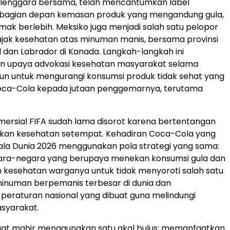
lenggara bersama, telah mencantumkan label
i bagian depan kemasan produk yang mengandung gula,
mak berlebih. Meksiko juga menjadi salah satu pelopor
jak kesehatan atas minuman manis, bersama provinsi
dan Labrador di Kanada. Langkah-langkah ini
 upaya advokasi kesehatan masyarakat selama
un untuk mengurangi konsumsi produk tidak sehat yang
oca-Cola kepada jutaan penggemarnya, terutama
ersial FIFA sudah lama disorot karena bertentangan
akan kesehatan setempat. Kehadiran Coca-Cola yang
iala Dunia 2026 menggunakan pola strategi yang sama:
ra-negara yang berupaya menekan konsumsi gula dan
kesehatan warganya untuk tidak menyoroti salah satu
inuman berpemanis terbesar di dunia dan
eraturan nasional yang dibuat guna melindungi
syarakat.
ngat mahir menggunakan satu akal bulus: memanfaatkan