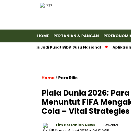
HOME
PERTANIAN & PANGAN
PEREKONOMI
an Banyumas Jadi Pusat Bibit Susu Nasional
Aplikasi Ema
Home
Pers Rilis
/
Piala Dunia 2026: Pa
Menuntut FIFA Mengak
Cola – Vital Strategies
Tim Pertanian News
- Pewarta
Kamis, 4 Juni 2026
- 04:01 WIB