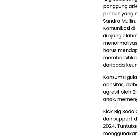
panggung atle
produk yang m
Sandra Mullin,
Komunikasi di 
di ajang olah
menormalisasi
harus mendapa
membersihkan
daripada keun
Konsumsi gul
obesitas, dia
agresif oleh 
anak, memeng
Kick Big Soda
dan support da
2024. Tuntuta
menggunakan 