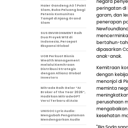
negara penye
Haier Gandeng AO 1 Point
peringatan d
Slam, Buka Peluang bagi
Petenis Komunitas
garam, dan le
Tampil di Ajang Grand
penerapan pa
Slam
Newfoundland 
SUS ENVIRONMENT Raih
mencerminkan
Dua Proyek WtE di
Indonesia, Percepat
bertahun-tah
Ekspansi Global
dipasarkan C
anak-anak.
UOB Perkuat Bisnis
Wealth Management
melalui Kemitraan
Kemitraan kom
Distribusi Strategis
dengan Allianz Global
dengan kebij
Investors
menonjol di P
meminta nega
Mitrade Raih Gelar “AI
Broker of the Year 2026”,
meningkatkan 
Hadirkan MitradeGPT
Versi Terbaru di Asia
perusahaan m
mengabaikan p
UNISOC Lyric Audio:
kesehatan ma
Mengubah Pengalaman
Mendengarkan Audio
"Big Soda sa