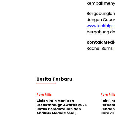
kembali meny
Bergabunglah
dengan Coca-
www.kickbigs
bergabung da
Kontak Medi
Rachel Burns,
Berita Terbaru
Pers Rilis
Pers Rili
Cision Raih MarTech
Fair Fi
Breakthrough Awards 2026
Perban
untuk Pemantauan dan
Pendana
Analisis Media Sosial,
Bara di