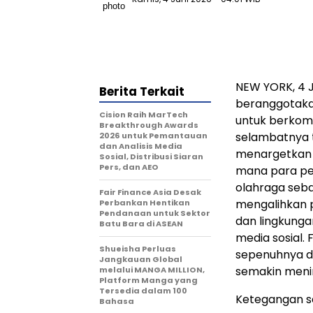
NEW YORK
,
4 
Berita Terkait
beranggotaka
Cision Raih MarTech
untuk berkom
Breakthrough Awards
selambatnya t
2026 untuk Pemantauan
dan Analisis Media
menargetkan F
Sosial, Distribusi Siaran
Pers, dan AEO
mana para p
olahraga seba
Fair Finance Asia Desak
mengalihkan 
Perbankan Hentikan
Pendanaan untuk Sektor
dan lingkungan
Batu Bara di ASEAN
media sosial. 
Shueisha Perluas
sepenuhnya di
Jangkauan Global
semakin meni
melalui MANGA MILLION,
Platform Manga yang
Tersedia dalam 100
Ketegangan sa
Bahasa