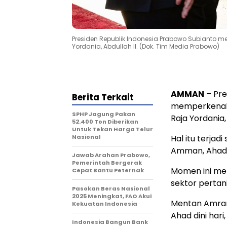
Presiden Republik Indonesia Prabowo Subianto 
Yordania, Abdullah II. (Dok. Tim Media Prabowo)
AMMAN
– Pre
Berita Terkait
memperkenalk
SPHP Jagung Pakan
Raja Yordania, 
52.400 Ton Diberikan
Untuk Tekan Harga Telur
Nasional
Hal itu terja
Amman, Ahad, 
Jawab Arahan Prabowo,
Pemerintah Bergerak
Momen ini men
Cepat Bantu Peternak
sektor pertan
Pasokan Beras Nasional
2025 Meningkat, FAO Akui
Mentan Amran
Kekuatan Indonesia
Ahad dini har
Indonesia Bangun Bank