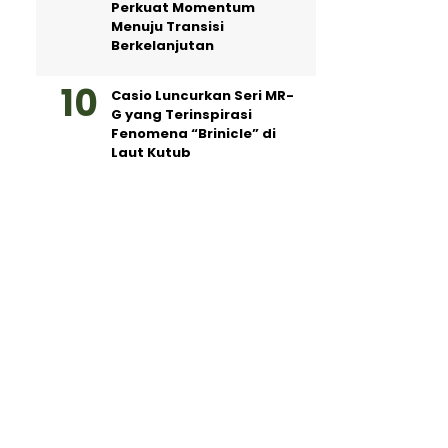
Perkuat Momentum
Menuju Transisi
Berkelanjutan
Casio Luncurkan Seri MR-
G yang Terinspirasi
Fenomena “Brinicle” di
Laut Kutub