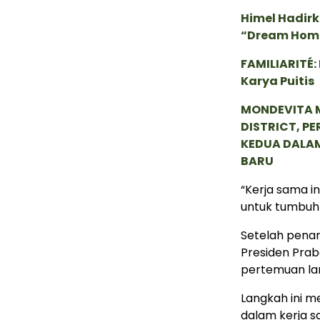
Himel Hadirk
“Dream Hom
FAMILIARITÉ
Karya Puitis
MONDEVITA 
DISTRICT, P
KEDUA DALA
BARU
“Kerja sama i
untuk tumbuh 
Setelah pena
Presiden Prab
pertemuan lan
Langkah ini m
dalam kerja s