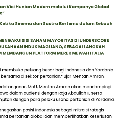
an Visi Hunian Modern melalui Kampanye Global
e”
: Ketika Sinema dan Sastra Bertemu dalam Sebuah
MENGAKUISISI SAHAM MAYORITAS DI UNDERSCORE
ERUSAHAAN INDUK MAGLIANO, SEBAGAI LANGKAH
M MEMBANGUN PLATFORM MEREK MEWAH ITALIA
ni membuka peluang besar bagi Indonesia dan Yordania
bersama di sektor pertanian,” ujar Mentan Amran.
ndatanganan MoU, Mentan Amran akan mendampingi
owo dalam audiensi dengan Raja Abdullah II, serta
jutan dengan para pelaku usaha pertanian di Yordania.
enegaskan posisi Indonesia sebagai mitra strategis
ama pertanian global dan memperlihatkan keseriusan