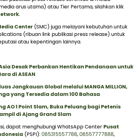
edia arus utama) atau Tier Pertama, silahkan klik
Network
.
Media Center
(SMC) juga melayani kebutuhan untuk
lications (ribuan link publikasi press release) untuk
utasi atau kepentingan lainnya.
e Asia Desak Perbankan Hentikan Pendanaan untuk
Bara di ASEAN
rluas Jangkauan Global melalui MANGA MILLION,
nga yang Tersedia dalam 100 Bahasa
g AO 1 Point Slam, Buka Peluang bagi Petenis
ampil di Ajang Grand Slam
asi, dapat menghubungi WhatsApp Center
Pusat
Indonesia
(PSPI):
085315557788
,
08557777888
,