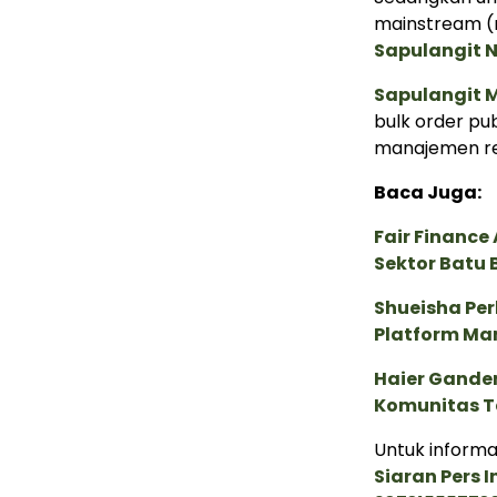
mainstream (m
Sapulangit 
Sapulangit 
bulk order pub
manajemen rep
Baca Juga:
Fair Financ
Sektor Batu 
Shueisha Pe
Platform Ma
Haier Ganden
Komunitas T
Untuk inform
Siaran Pers 