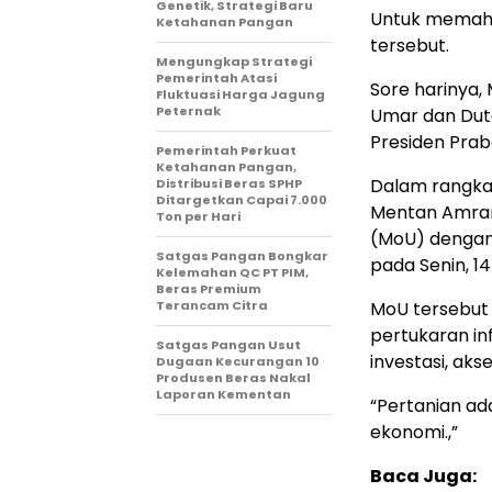
Genetik, Strategi Baru
Untuk memaham
Ketahanan Pangan
tersebut.
Mengungkap Strategi
Pemerintah Atasi
Sore harinya
Fluktuasi Harga Jagung
Peternak
Umar dan Dut
Presiden Pra
Pemerintah Perkuat
Ketahanan Pangan,
Dalam rangka
Distribusi Beras SPHP
Ditargetkan Capai 7.000
Mentan Amran
Ton per Hari
(MoU) dengan
Satgas Pangan Bongkar
pada Senin, 14
Kelemahan QC PT PIM,
Beras Premium
Terancam Citra
MoU tersebut 
pertukaran in
Satgas Pangan Usut
investasi, ak
Dugaan Kecurangan 10
Produsen Beras Nakal
Laporan Kementan
“Pertanian ad
ekonomi.,”
Baca Juga: