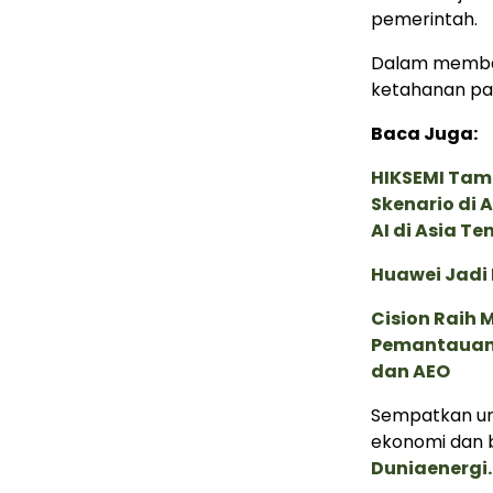
pemerintah.
Dalam memban
ketahanan pan
Baca Juga:
HIKSEMI Tam
Skenario di
AI di Asia T
Huawei Jadi
Cision Raih
Pemantauan d
dan AEO
Sempatkan un
ekonomi dan b
Duniaenergi