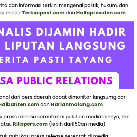
ita dan informasi terkini mengenai politik, hukum, dan
lui media
Terkinipost.com
dan
Hallopresiden.com
ional dari pers daerah dapat dimonitor langsumg dari
Haibanten.com
dan
Harianmalang.com
i press release serentak di puluhan media lainnya, klik
atau
Rilispers.com
(lebih dari150an media).
uk publikasi press release serentak di media