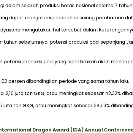
ggi dalam sejarah produksi beras nasional selama 7 tahun 
ang dapat mengalami perubahan seiring pembaruan data
Widyasanti mengatakan hal tersebut dalam keterangannya,
un-tahun sebelumnya, potensi produksi padi sepanjang Ja
 potensi produksi padi yang diperkirakan akan mencapai 
6,02 persen dibandingkan periode yang sama tahun lalu.
i 2,16 juta ton GKG, atau meningkat sebesar 42,32% diban
 juta ton GKG, atau meningkat sebesar 24,63% dibanding F
International Dragon Award (IDA) Annual Conference