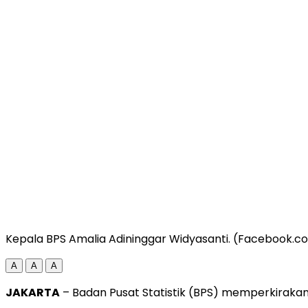
Kepala BPS Amalia Adininggar Widyasanti. (Facebook.c
A
A
A
JAKARTA
– Badan Pusat Statistik (BPS) memperkirakan p