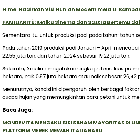
Himel Hadirkan Visi Hunian Modern melalui Kamp
FAMILIARITÉ: Ketika Sinema dan Sastra Bertemu da
Sementara itu, untuk produksi padi pada tahun-tahun
Pada tahun 2019 produksi padi Januari – April mencapai 23
22,55 juta ton, dan tahun 2024 sebesar 19,22 juta ton.
Selain itu, Amalia mengatakan angka potensi luas panen
hektare, naik 0,87 juta hektare atau naik sebesar 26,42 
Menurutnya, kondisi ini dipengaruhi oleh berbagai fak
cuaca hujan yang memungkinkan para petani untuk m
Baca Juga:
MONDEVITA MENGAKUISISI SAHAM MAYORITAS DI U
PLATFORM MEREK MEWAH ITALIA BARU