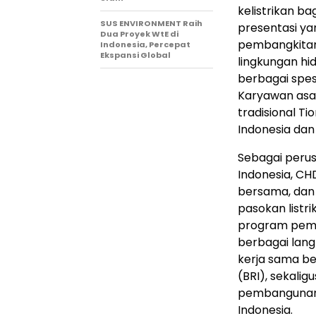
kelistrikan bag
SUS ENVIRONMENT Raih
presentasi ya
Dua Proyek WtE di
pembangkitan 
Indonesia, Percepat
Ekspansi Global
lingkungan hi
berbagai spes
Karyawan asal
tradisional 
Indonesia dan
Sebagai perus
Indonesia, CHD
bersama, dan 
pasokan listr
program pemb
berbagai lan
kerja sama ber
(BRI), sekali
pembangunan 
Indonesia.