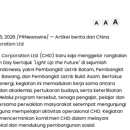
A
A
A
6, 2026 /PRNewswire/ — Artikel berita dari China
ration Ltd
 Corporation Ltd. (CHD) baru saja menggelar rangkaian
n Day bertajuk
"Light Up the Future"
di sejumlah
Indonesia, yakni Pembangkit Listrik Batam, Pembangkit
n Bawang, dan Pembangkit Listrik Bukit Asam. Berfokus
energi, kegiatan ini memadukan kerja sama antara
 dan akademisi, pertukaran budaya, serta keterlibatan
elalui program tersebut, tenaga pengajar, pelajar dan
ersama perwakilan masyarakat setempat mengunjungi
 guna mempelajari aktivitas operasional CHD. Kegiatan
a mencerminkan komitmen CHD dalam melayani
okal dan mendukung pembangunan sosial.