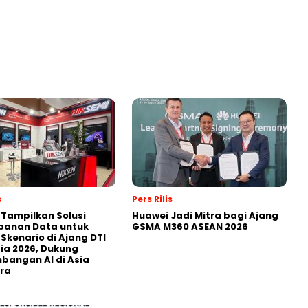
s
Pers Rilis
 Tampilkan Solusi
Huawei Jadi Mitra bagi Ajang
panan Data untuk
GSMA M360 ASEAN 2026
 Skenario di Ajang DTI
ia 2026, Dukung
angan AI di Asia
ra