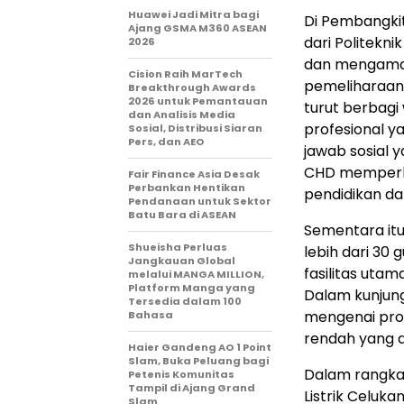
Huawei Jadi Mitra bagi
Di Pembangkit
Ajang GSMA M360 ASEAN
dari Politekni
2026
dan mengamati
Cision Raih MarTech
pemeliharaan u
Breakthrough Awards
2026 untuk Pemantauan
turut berbagi
dan Analisis Media
profesional y
Sosial, Distribusi Siaran
Pers, dan AEO
jawab sosial y
CHD memperkua
Fair Finance Asia Desak
Perbankan Hentikan
pendidikan da
Pendanaan untuk Sektor
Batu Bara di ASEAN
Sementara itu
Shueisha Perluas
lebih dari 30
Jangkauan Global
fasilitas utam
melalui MANGA MILLION,
Platform Manga yang
Dalam kunjun
Tersedia dalam 100
mengenai pros
Bahasa
rendah yang d
Haier Gandeng AO 1 Point
Slam, Buka Peluang bagi
Dalam rangka 
Petenis Komunitas
Tampil di Ajang Grand
Listrik Celuk
Slam