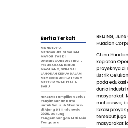
BEIJING, June 
Berita Terkait
Huadian Corpo
MONDEVITA
MENGAKUISISI SAHAM
China Huadian
MAYORITAS DI
UNDERSCORE DISTRICT,
kegiatan Ope
PERUSAHAAN INDUK
proyeknya di 
MAGLIANO, SEBAGAI
LANGKAH KEDUA DALAM
Listrik Celuka
MEMBANGUN PLATFORM
pada edukasi 
MEREK MEWAH ITALIA
BARU
dunia industri
masyarakat. M
HIKSEMI Tampilkan Solusi
Penyimpanan Data
mahasiswa, b
untuk Seluruh Skenario
lokasi proyek
di Ajang DTI Indonesia
2026, Dukung
tersebut jug
Pengembangan AI di Asia
Tenggara
masyarakat l