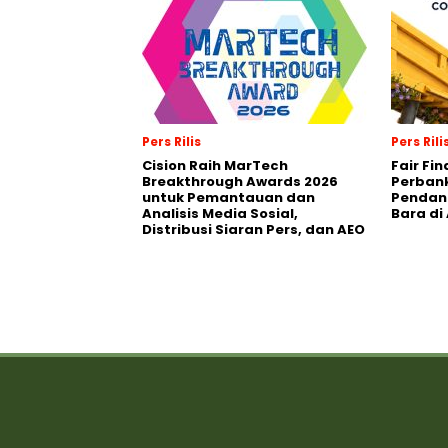
Pers Rilis
Pers Rili
Cision Raih MarTech
Fair Fi
Breakthrough Awards 2026
Perban
untuk Pemantauan dan
Pendana
Analisis Media Sosial,
Bara di
Distribusi Siaran Pers, dan AEO