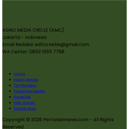
AGRO MEDIA CIRCLE (AMC)
Jakarta - Indonesia
Email Redaksi: edìtorekbis@gmail.com
WA Center: 0853 1555 7788
Home
Histori Media
Tim Redaksi
Pedoman Media
Kode Etik
Hak Jawab
Kontak Iklan
Copyright © 2026 Pertaniannews.com - All Rights
Reserved