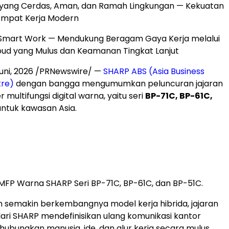
yang Cerdas, Aman, dan Ramah Lingkungan — Kekuatan
empat Kerja Modern
Smart Work — Mendukung Beragam Gaya Kerja melalui
loud yang Mulus dan Keamanan Tingkat Lanjut
uni, 2026
/PRNewswire/ —
SHARP ABS (Asia Business
tre)
dengan bangga mengumumkan peluncuran jajaran
r multifungsi digital warna, yaitu seri
BP-71C, BP-61C,
 untuk kawasan Asia.
MFP Warna SHARP Seri BP-71C, BP-61C, dan BP-51C.
n semakin berkembangnya model kerja hibrida, jajaran
ari SHARP mendefinisikan ulang komunikasi kantor
bungkan manusia, ide, dan alur kerja secara mulus.