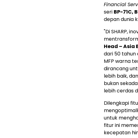
Financial Ser
seri
BP-71C, 
depan dunia k
"Di SHARP, i
mentransforma
Head – Asia 
dari 50 tahun
MFP warna ter
dirancang un
lebih baik, da
bukan sekadar
lebih cerdas d
Dilengkapi fit
mengoptimalka
untuk menghas
fitur ini mem
kecepatan hi