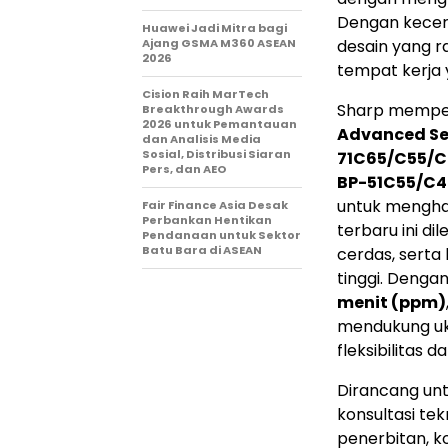
Dengan kecerd
Huawei Jadi Mitra bagi
Ajang GSMA M360 ASEAN
desain yang r
2026
tempat kerja y
Cision Raih MarTech
Sharp memper
Breakthrough Awards
2026 untuk Pemantauan
Advanced Se
dan Analisis Media
Sosial, Distribusi Siaran
71C65/C55/C
Pers, dan AEO
BP-51C55/C4
untuk mengha
Fair Finance Asia Desak
Perbankan Hentikan
terbaru ini d
Pendanaan untuk Sektor
Batu Bara di ASEAN
cerdas, serta
tinggi. Denga
menit (ppm)
mendukung uk
fleksibilitas 
Dirancang un
konsultasi te
penerbitan, k