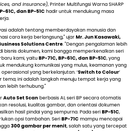
vices, and Insurance)
, Printer Multifungsi Warna SHARP
BP-61C, dan BP-51C
hadir untuk mendukung masa
erja.
novasi adalah tentang memberdayakan manusia dan
si cara kerja berlangsung," ujar
Mr. Jun Kasawaki,
Business Solutions Centre
. "Dengan pengalaman lebih
 di bisnis dokumen, kami bangga memperkenalkan seri
baru kami, yaitu
BP-71C, BP-61C, dan BP-51C
, yang
tuk mendukung komunikasi yang mulus, keamanan yang
n operasional yang berkelanjutan. ‘
Switch to Colour
‘
 tema; ini adalah langkah menuju tempat kerja yang
an lebih terhubung."
ur
Auto Set Scan
berbasis AI, seri BP secara otomatis
n resolusi, kualitas gambar, dan orientasi dokumen
ilkan hasil pindai yang sempurna. Pada seri
BP-51C
,
erlukan opsi tambahan. Seri
BP-71C
mampu mencapai
ngga
300 gambar per menit
, salah satu yang tercepat