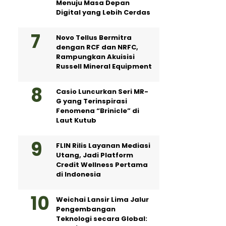
Menuju Masa Depan
Digital yang Lebih Cerdas
Novo Tellus Bermitra
dengan RCF dan NRFC,
Rampungkan Akuisisi
Russell Mineral Equipment
Casio Luncurkan Seri MR-
G yang Terinspirasi
Fenomena “Brinicle” di
Laut Kutub
FLIN Rilis Layanan Mediasi
Utang, Jadi Platform
Credit Wellness Pertama
di Indonesia
Weichai Lansir Lima Jalur
Pengembangan
Teknologi secara Global: