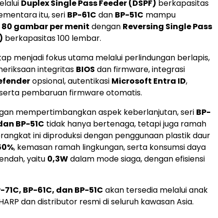
elalui
Duplex Single Pass Feeder (DSPF)
berkapasitas
ementara itu, seri
BP-61C
dan
BP-51C
mampu
n
80 gambar per menit
dengan
Reversing Single Pass
)
berkapasitas 100 lembar.
p menjadi fokus utama melalui perlindungan berlapis,
eriksaan integritas
BIOS
dan firmware, integrasi
efender
opsional, autentikasi
Microsoft Entra ID
,
, serta pembaruan firmware otomatis.
gan mempertimbangkan aspek keberlanjutan, seri
BP-
 dan BP-51C
tidak hanya bertenaga, tetapi juga ramah
erangkat ini diproduksi dengan penggunaan plastik daur
50%
, kemasan ramah lingkungan, serta konsumsi daya
endah, yaitu
0,3W
dalam mode siaga, dengan efisiensi
-71C, BP-61C, dan BP-51C
akan tersedia melalui anak
ARP dan distributor resmi di seluruh kawasan Asia.