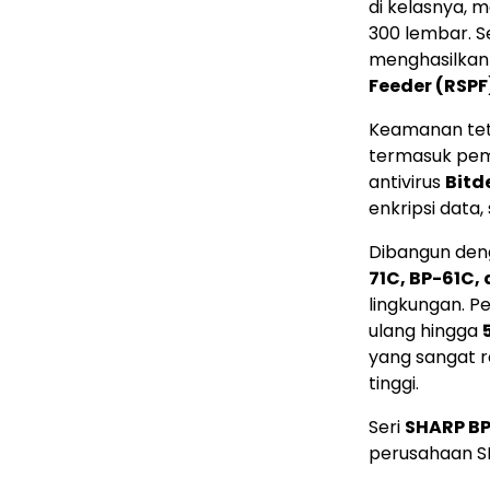
di kelasnya, m
300 lembar. S
menghasilka
Feeder (RSPF
Keamanan teta
termasuk pem
antivirus
Bitd
enkripsi data
Dibangun den
71C, BP-61C,
lingkungan. P
ulang hingga
yang sangat r
tinggi.
Seri
SHARP BP
perusahaan SH