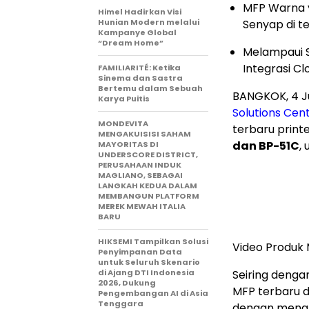
MFP Warna 
Himel Hadirkan Visi
Hunian Modern melalui
Senyap di t
Kampanye Global
“Dream Home”
Melampaui 
Integrasi C
FAMILIARITÉ: Ketika
Sinema dan Sastra
Bertemu dalam Sebuah
BANGKOK
,
4 J
Karya Puitis
Solutions Cen
MONDEVITA
terbaru printe
MENGAKUISISI SAHAM
dan BP-51C
,
MAYORITAS DI
UNDERSCORE DISTRICT,
PERUSAHAAN INDUK
MAGLIANO, SEBAGAI
LANGKAH KEDUA DALAM
MEMBANGUN PLATFORM
MEREK MEWAH ITALIA
BARU
HIKSEMI Tampilkan Solusi
Video Produk 
Penyimpanan Data
untuk Seluruh Skenario
di Ajang DTI Indonesia
Seiring denga
2026, Dukung
MFP terbaru d
Pengembangan AI di Asia
Tenggara
dengan menghu