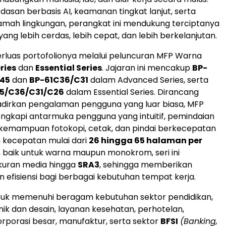
asan berbasis AI, keamanan tingkat lanjut, serta
amah lingkungan, perangkat ini mendukung terciptanya
ang lebih cerdas, lebih cepat, dan lebih berkelanjutan.
luas portofolionya melalui peluncuran MFP Warna
ries
dan
Essential Series
. Jajaran ini mencakup
BP-
45
dan
BP-61C36/C31
dalam Advanced Series, serta
5/C36/C31/C26
dalam Essential Series. Dirancang
dirkan pengalaman pengguna yang luar biasa, MFP
ilengkapi antarmuka pengguna yang intuitif, pemindaian
 kemampuan fotokopi, cetak, dan pindai berkecepatan
n kecepatan mulai dari
26 hingga 65 halaman per
, baik untuk warna maupun monokrom, seri ini
uran media hingga
SRA3
, sehingga memberikan
dan efisiensi bagi berbagai kebutuhan tempat kerja.
tuk memenuhi beragam kebutuhan sektor pendidikan,
knik dan desain, layanan kesehatan, perhotelan,
orporasi besar, manufaktur, serta sektor
BFSI
(Banking,