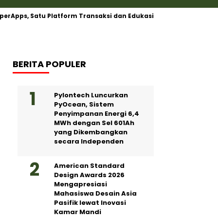
perApps, Satu Platform Transaksi dan Edukasi
Barantin Past
BERITA POPULER
Pylontech Luncurkan
PyOcean, Sistem
Penyimpanan Energi 6,4
MWh dengan Sel 601Ah
yang Dikembangkan
secara Independen
American Standard
Design Awards 2026
Mengapresiasi
Mahasiswa Desain Asia
Pasifik lewat Inovasi
Kamar Mandi