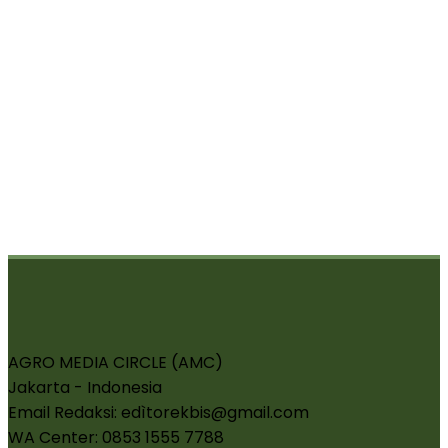
AGRO MEDIA CIRCLE (AMC)
Jakarta - Indonesia
Email Redaksi: edìtorekbis@gmail.com
WA Center: 0853 1555 7788