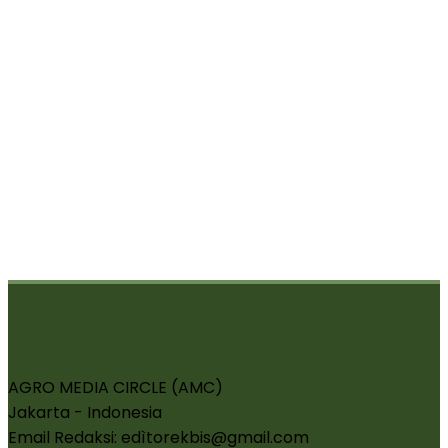
AGRO MEDIA CIRCLE (AMC)
Jakarta - Indonesia
Email Redaksi: edìtorekbis@gmail.com