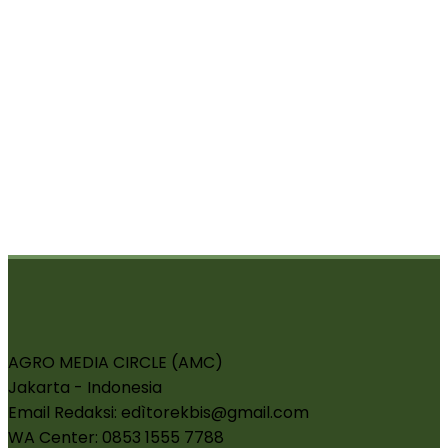
AGRO MEDIA CIRCLE (AMC)
Jakarta - Indonesia
Email Redaksi: edìtorekbis@gmail.com
WA Center: 0853 1555 7788