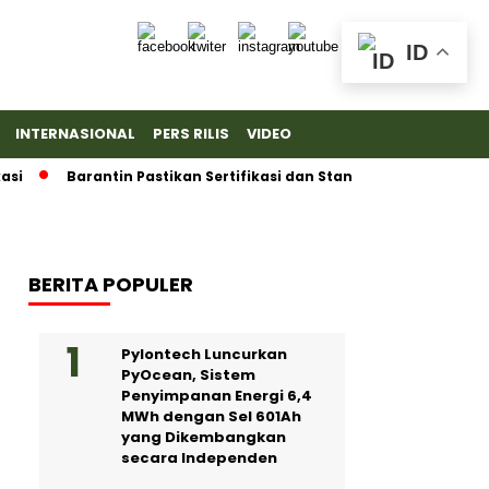
ID
INTERNASIONAL
PERS RILIS
VIDEO
Barantin Pastikan Sertifikasi dan Standar Ketat untuk Eksp
BERITA POPULER
Pylontech Luncurkan
PyOcean, Sistem
Penyimpanan Energi 6,4
MWh dengan Sel 601Ah
yang Dikembangkan
secara Independen