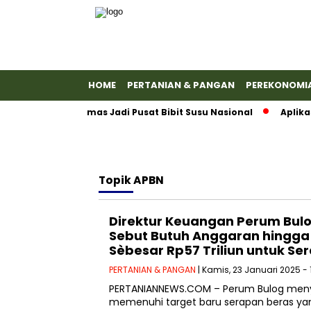
HOME
PERTANIAN & PANGAN
PEREKONOMI
akkan Banyumas Jadi Pusat Bibit Susu Nasional
Aplikasi 
Topik
APBN
Direktur Keuangan Perum Bul
Sebut Butuh Anggaran hingga
Sèbesar Rp57 Triliun untuk Se
PERTANIAN & PANGAN
| Kamis, 23 Januari 2025 - 
PERTANIANNEWS.COM – Perum Bulog menya
memenuhi target baru serapan beras yang