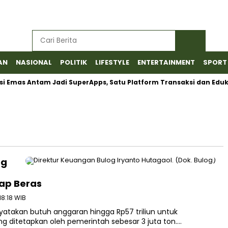
AN
NASIONAL
POLITIK
LIFESTYLE
ENTERTAINMENT
SPORT
Emas Antam Jadi SuperApps, Satu Platform Transaksi dan Edukasi
og
rap Beras
18:18 WIB
takan butuh anggaran hingga Rp57 triliun untuk
 ditetapkan oleh pemerintah sebesar 3 juta ton….