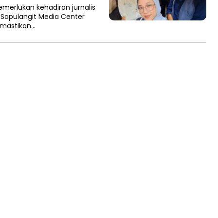
erlukan kehadiran jurnalis
a Sapulangit Media Center
emastikan…