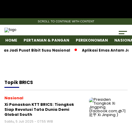
SCROLL TO CONTINUE WITH CONTENT
HOME
PERTANIAN & PANGAN
PEREKONOMIAN
NASION
Jadi Pusat Bibit Susu Nasional
Aplikasi Emas Antam Jadi
Topik
BRICS
Nasional
Xi Panaskan KTT BRICS: Tiongkok
Siap Revolusi Tata Dunia Demi
Global South
Sabtu, 5 Juli 2025 - 07:55 WIB