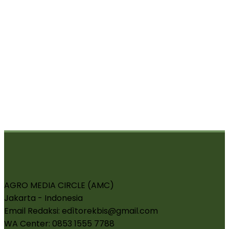
AGRO MEDIA CIRCLE (AMC)
Jakarta - Indonesia
Email Redaksi: edìtorekbis@gmail.com
WA Center: 0853 1555 7788