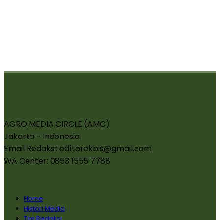
AGRO MEDIA CIRCLE (AMC)
Jakarta - Indonesia
Email Redaksi: edìtorekbis@gmail.com
WA Center: 0853 1555 7788
Home
Histori Media
Tim Redaksi