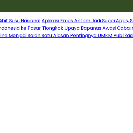
it Susu Nasional
Aplikasi Emas Antam Jadi SuperApps, S
Indonesia ke Pasar Tiongkok
Upaya Bapanas Awasi Cabai 
line Menjadi Salah Satu Alasan Pentingnya UMKM Publikas