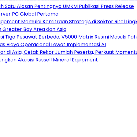
ah Satu Alasan Pentingnya UMKM Publikasi Press Release
erver PC Global Pertama
ement Memulai Kemitraan Strategis di Sektor Ritel Lin
n Greater Bay Area dan Asia
 Tiga Pesawat Berbeda, V5000 Matrix Resmi Masuki Tahap
kas Biaya Operasional Lewat Implementasi AI
r di Asia, Cetak Rekor Jumlah Peserta, Perkuat Momentu
gkan Akuisisi Russell Mineral Equipment