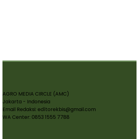
AGRO MEDIA CIRCLE (AMC)
Jakarta - Indonesia
Email Redaksi: edìtorekbis@gmail.com
WA Center: 0853 1555 7788