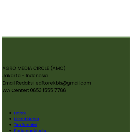
AGRO MEDIA CIRCLE (AMC)
Jakarta - Indonesia
Email Redaksi: edìtorekbis@gmail.com
WA Center: 0853 1555 7788
Home
Histori Media
Tim Redaksi
Pedoman Media