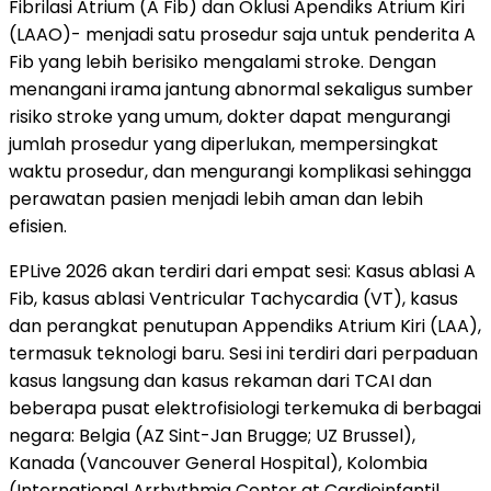
Fibrilasi Atrium (A Fib) dan Oklusi Apendiks Atrium Kiri
(LAAO)- menjadi satu prosedur saja untuk penderita A
Fib yang lebih berisiko mengalami stroke. Dengan
menangani irama jantung abnormal sekaligus sumber
risiko stroke yang umum, dokter dapat mengurangi
jumlah prosedur yang diperlukan, mempersingkat
waktu prosedur, dan mengurangi komplikasi sehingga
perawatan pasien menjadi lebih aman dan lebih
efisien.
EPLive 2026 akan terdiri dari empat sesi: Kasus ablasi A
Fib, kasus ablasi Ventricular Tachycardia (VT), kasus
dan perangkat penutupan Appendiks Atrium Kiri (LAA),
termasuk teknologi baru. Sesi ini terdiri dari perpaduan
kasus langsung dan kasus rekaman dari TCAI dan
beberapa pusat elektrofisiologi terkemuka di berbagai
negara: Belgia (AZ Sint-Jan Brugge; UZ Brussel),
Kanada (Vancouver General Hospital), Kolombia
(International Arrhythmia Center at Cardioinfantil