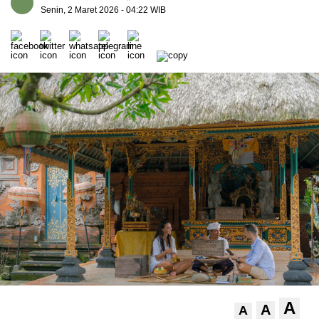
Senin, 2 Maret 2026
- 04:22 WIB
A
A
A