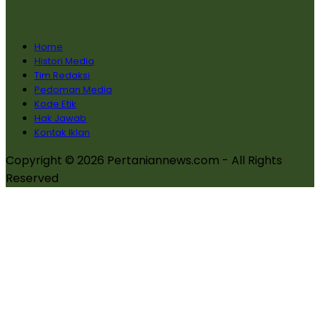
Home
Histori Media
Tim Redaksi
Pedoman Media
Kode Etik
Hak Jawab
Kontak Iklan
Copyright © 2026 Pertaniannews.com - All Rights
Reserved