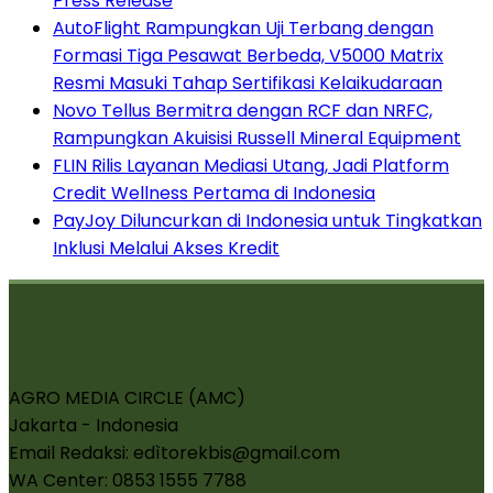
Press Release
AutoFlight Rampungkan Uji Terbang dengan
Formasi Tiga Pesawat Berbeda, V5000 Matrix
Resmi Masuki Tahap Sertifikasi Kelaikudaraan
Novo Tellus Bermitra dengan RCF dan NRFC,
Rampungkan Akuisisi Russell Mineral Equipment
FLIN Rilis Layanan Mediasi Utang, Jadi Platform
Credit Wellness Pertama di Indonesia
PayJoy Diluncurkan di Indonesia untuk Tingkatkan
Inklusi Melalui Akses Kredit
AGRO MEDIA CIRCLE (AMC)
Jakarta - Indonesia
Email Redaksi: edìtorekbis@gmail.com
WA Center: 0853 1555 7788