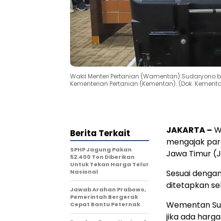
Wakil Menteri Pertanian (Wamentan) Sudaryono be
Kementerian Pertanian (Kementan). (Dok. Kement
JAKARTA –
Wa
Berita Terkait
mengajak par
SPHP Jagung Pakan
Jawa Timur (
52.400 Ton Diberikan
Untuk Tekan Harga Telur
Nasional
Sesuai denga
ditetapkan se
Jawab Arahan Prabowo,
Pemerintah Bergerak
Wementan Sud
Cepat Bantu Peternak
jika ada harg