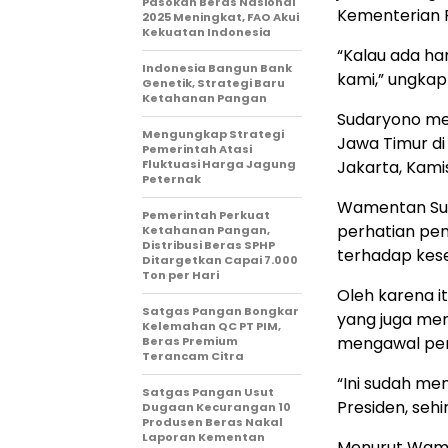
Pasokan Beras Nasional
Kementerian 
2025 Meningkat, FAO Akui
Kekuatan Indonesia
“Kalau ada ha
Indonesia Bangun Bank
kami,” ungka
Genetik, Strategi Baru
Ketahanan Pangan
Sudaryono me
Mengungkap Strategi
Jawa Timur di
Pemerintah Atasi
Fluktuasi Harga Jagung
Jakarta, Kami
Peternak
Wamentan Sud
Pemerintah Perkuat
perhatian pen
Ketahanan Pangan,
Distribusi Beras SPHP
terhadap kese
Ditargetkan Capai 7.000
Ton per Hari
Oleh karena 
Satgas Pangan Bongkar
yang juga memi
Kelemahan QC PT PIM,
mengawal pen
Beras Premium
Terancam Citra
“Ini sudah me
Satgas Pangan Usut
Presiden, sehi
Dugaan Kecurangan 10
Produsen Beras Nakal
Laporan Kementan
Menurut Wame