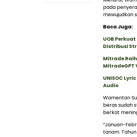
pada penyerap
mewujudkan s
Baca Juga:
UOB Perkuat
Distribusi St
Mitrade Raih
MitradeGPT V
UNISOC Lyri
Audio
Wamentan Sud
beras sudah s
berkat mening
“Januari-Febr
tanam. Tahun l