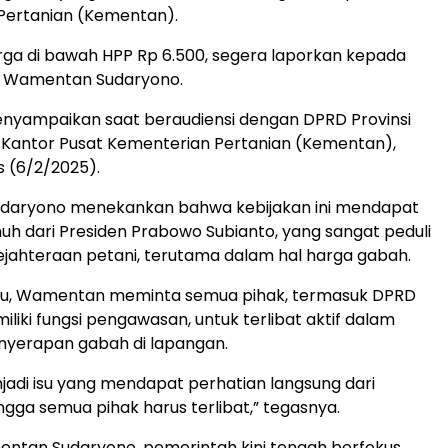
Pertanian (Kementan).
rga di bawah HPP Rp 6.500, segera laporkan kepada
p Wamentan Sudaryono.
nyampaikan saat beraudiensi dengan DPRD Provinsi
 Kantor Pusat Kementerian Pertanian (Kementan),
s (6/2/2025).
aryono menekankan bahwa kebijakan ini mendapat
uh dari Presiden Prabowo Subianto, yang sangat peduli
jahteraan petani, terutama dalam hal harga gabah.
itu, Wamentan meminta semua pihak, termasuk DPRD
liki fungsi pengawasan, untuk terlibat aktif dalam
yerapan gabah di lapangan.
njadi isu yang mendapat perhatian langsung dari
ngga semua pihak harus terlibat,” tegasnya.
ntan Sudaryono, pemerintah kini tengah berfokus