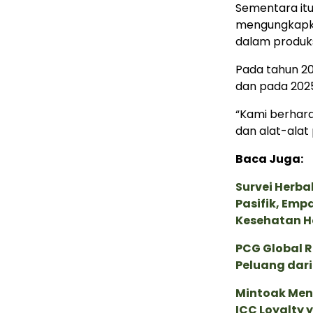
Sementara itu
mengungkapkan
dalam produks
Pada tahun 20
dan pada 2025
“Kami berhar
dan alat-alat 
Baca Juga:
Survei Herba
Pasifik, Em
Kesehatan Ho
PCG Global 
Peluang dari
Mintoak Men
ICC Loyalty 