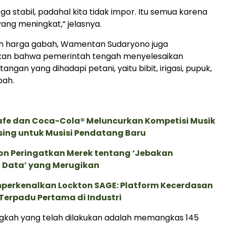
a stabil, padahal kita tidak impor. Itu semua karena
yang meningkat,” jelasnya.
ah harga gabah, Wamentan Sudaryono juga
an bahwa pemerintah tengah menyelesaikan
ngan yang dihadapi petani, yaitu bibit, irigasi, pupuk,
bah.
afe dan Coca-Cola® Meluncurkan Kompetisi Musik
sing untuk Musisi Pendatang Baru
ion Peringatkan Merek tentang ‘Jebakan
 Data’ yang Merugikan
perkenalkan Lockton SAGE: Platform Kecerdasan
Terpadu Pertama di Industri
ngkah yang telah dilakukan adalah memangkas 145