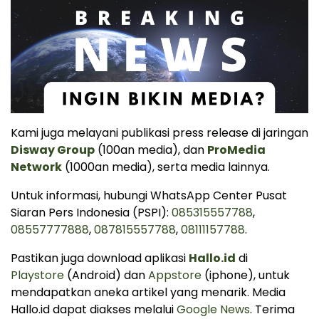
Kami juga melayani publikasi press release di jaringan
Disway Group
(100an media), dan
ProMedia
Network
(1000an media), serta media lainnya.
Untuk informasi, hubungi WhatsApp Center Pusat
Siaran Pers Indonesia (PSPI):
085315557788
,
08557777888
,
087815557788
,
08111157788
.
Pastikan juga download aplikasi
Hallo.id
di
Playstore
(Android) dan
Appstore
(iphone), untuk
mendapatkan aneka artikel yang menarik. Media
Hallo.id dapat diakses melalui
Google News
. Terima