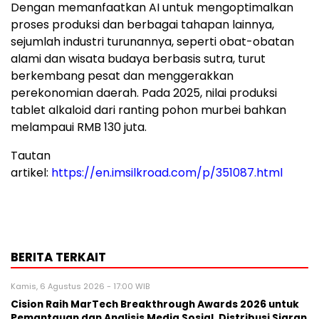
Dengan memanfaatkan AI untuk mengoptimalkan
proses produksi dan berbagai tahapan lainnya,
sejumlah industri turunannya, seperti obat-obatan
alami dan wisata budaya berbasis sutra, turut
berkembang pesat dan menggerakkan
perekonomian daerah. Pada 2025, nilai produksi
tablet alkaloid dari ranting pohon murbei bahkan
melampaui RMB 130 juta.
Tautan
artikel:
https://en.imsilkroad.com/p/351087.html
BERITA TERKAIT
Kamis, 6 Agustus 2026 - 17:00 WIB
Cision Raih MarTech Breakthrough Awards 2026 untuk
Pemantauan dan Analisis Media Sosial, Distribusi Siaran