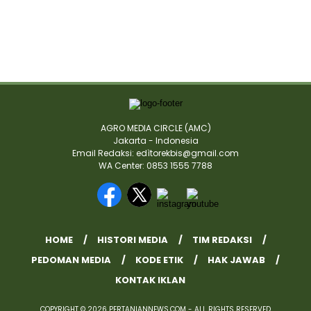
AGRO MEDIA CIRCLE (AMC)
Jakarta - Indonesia
Email Redaksi: edìtorekbis@gmail.com
WA Center: 0853 1555 7788
HOME
HISTORI MEDIA
TIM REDAKSI
PEDOMAN MEDIA
KODE ETIK
HAK JAWAB
KONTAK IKLAN
COPYRIGHT © 2026 PERTANIANNEWS.COM - ALL RIGHTS RESERVED